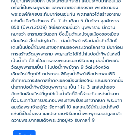
หมู่บ้านที่พระอัยกา (พระเจ้าติโลกราช) เคยประทับมาก่อนเมื่อ
ครั้งที่เป็นพระยุพราช และพญายอดเชียงราย พระบิดาของ
พระองค์ก็เคยประทับมาก่อนเช่นกัน พญาแก้วได้สร้างอาราม
แห่งนั้นเมื่อวันอังคาร ขึ้น 7 ค่ำ เดือน 5 ปีมะโรง จุลศักราช
858 (ปีพ.ศ.2039) ให้ชื่ออารามนั้นว่า บุพพาราม มีความ
หมายว่า อารามตะวันออก ซึ่งเป็นตำแหน่งมูลเมืองของเมือง
เชียงใหม่ สิ่งสำคัญในวัด : บ่อน้ำทิพย์ หรือบ่อน้ำศักดิ์สิทธิ์
เดิมเป็นบ่อน้ำในพระราชอุทยานของพระเจ้าติโลกราช มีมาก่อน
การสร้างวัดบุพพาราม พญาแก้วได้ใช้น้ำในบ่อน้ำทิพย์แห่งนี้
เป็นน้ำศักดิ์สิทธิ์ในการสรงพระบรมสารีริกธาตุ บ่อน้ำทิพย์ใน
วัดบุพพารามเป็น 1 ในบ่อน้ำทิพย์จาก 9 วัดในจังหวัด
เชียงใหม่ที่ถูกใช้มาประกอบพิธีหุงน้ำทิพย์เพื่อประกอบพิธี
สำคัญในวาระโอกาสสำคัญของเมืองเชียงใหม่ และนอกจากนั้น
น้ำจากบ่อน้ำทิพย์วัดบุพพาราม เป็น 1 ใน 3 แหล่งน้ำของ
จังหวัดเชียงใหม่ที่ถูกใช้เป็นน้ำศักดิ์สิทธิ์ร่วมกับแหล่งน้ำจาก
ทั่วประเทศในการประกอบพระราชพิธีบรมราชาภิเษก พระบาท
สมเด็จพระเจ้าอยู่หัว รัชกาลที่ 10 และเคยใช้น้ำในบ่อน้ำทิพย์
แห่งนี้เป็นน้ำสรง และประกอบพิธีเสกน้ำพระพุทธมนต์ทูลเกล้า
ถวายพระบาทสมเด็จพระเจ้าอยู่หัว รัชกาลที่ 9