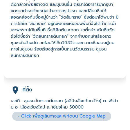
ดังกล่าวเพื่อสร้างวัด และชุมชนขึ้น ต่อมาได้อาราธนาครูบา
แดงมาดำรงตำแหน่งเจ้าอาวาสรูปแรก และเปลี่ยนชื่อให้
สอดคล้องกับชื่อหมู่บ้านว่า "วัดสันทราย" ซึ่งต่อมาได้พบว่า มี
การใช้ชื่อ "สันทราย" อยู่ในหลายแห่งของพื้นที่จึงได้ทำการนำ
เอาพรรณไม้ในพื้นที่ ซึ่งก็คือต้นมะกอก มาตั้งร่วมกับชื่อวัด
จึงได้ชื่อว่า "วัดสันทรายต้นกอก" จากคำบอกเล่าเรื่องราว
ชุมชนในข้างต้น สะท้อนให้เห็นวิถีชีวิตและความเชื่อของผู้คน
ภายในชุมชน ร้อยเรียงสู่การเป็นถนนวัฒนธรรม ชุมชน
สันทรายต้นกอก
ที่ตั้ง
เลขที่ : ชุมชนสันทรายต้นกอก (สลีปิงจัยแก้วกว้าง) ต. ฟ้าฮ่า
ม อ. เมืองเชียงใหม่ จ. เชียงใหม่ 50000
-
Click เพื่อดูเส้นทางและพิกัดบน Google Map