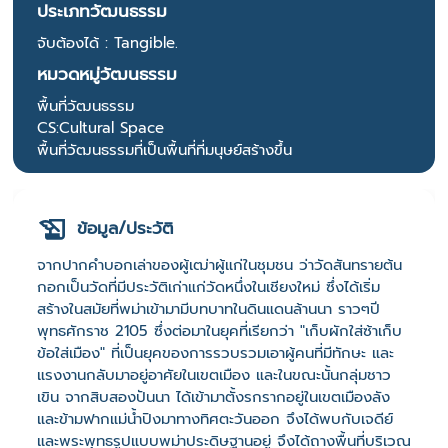
ประเภทวัฒนธรรม
จับต้องได้ : Tangible.
หมวดหมู่วัฒนธรรม
พื้นที่วัฒนธรรม
CS:Cultural Space
พื้นที่วัฒนธรรมที่เป็นพื้นที่ที่มนุษย์สร้างขึ้น
ข้อมูล/ประวัติ
จากปากคำบอกเล่าของผู้เฒ่าผู้แก่ในชุมชน ว่าวัดสันทรายต้น
กอกเป็นวัดที่มีประวัติเก่าแก่วัดหนึ่งในเชียงใหม่ ซึ่งได้เริ่ม
สร้างในสมัยที่พม่าเข้ามามีบทบาทในดินแดนล้านนา ราวๆปี
พุทธศักราช 2105 ซึ่งต่อมาในยุคที่เรียกว่า "เก็บผักใส่ซ้าเก็บ
ข้อใส่เมือง" ที่เป็นยุคของการรวบรวมเอาผู้คนที่มีทักษะ และ
แรงงานกลับมาอยู่อาศัยในเขตเมือง และในขณะนั้นกลุ่มชาว
เขิน จากสิบสองปันนา ได้เข้ามาตั้งรกรากอยู่ในเขตเมืองลัง
และข้ามฟากแม่น้ำปิงมาทางทิศตะวันออก จึงได้พบกับเจดีย์
และพระพุทธรูปแบบพม่าประดิษฐานอยู่ จึงได้ถางพื้นที่บริเวณ