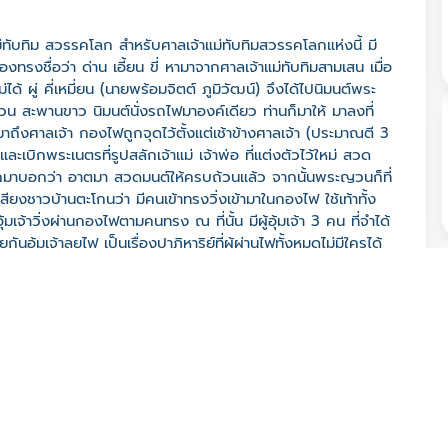
ทับทิม สวรรคโลก สําหรับศาลเจ้าแม่ทับทิมสวรรคโลกแห่งนี้ มี
องทรงชื่อว่า ด่าน เอี้ยน ขี่ หามาจากศาลเจ้าแม่ทับทิมสามเสน เมื่อ
่ได้ ผู่ คี่เหมี่ยน (นายพร้อมจิตต์ ภูมิวัฒน์) จึงได้ไปนิมนต์พระ
วน สะพานขาว นิมนต์นั่งรถไฟมาองค์เดียว ท่านก็มาให้ มาลงที่
งศาลเจ้า กองไฟถูกจุดไว้ตั้งแต่เช้าข้างศาลเจ้า (ประมาณตี 3
ะเบิกพระเนตรที่รูปสลักเจ้าแม่ เจ้าพ่อ ที่แต่งตัวไว้ใหม่ สวด
ุกมาบอกว่า อาตมา สวดมนต์ให้ครบถ้วนแล้ว จากนั้นพระญวนก็ที่
เสียงชาวบ้านตะโกนว่า มีคนเข้าทรงวิ่งเข้ามาในกองไฟ ใช้เท้าทั้ง
เจ้าวิ่งผ่านกองไฟตามคนทรง ณ ที่นั้น มีผู้อุ้มเจ้า 3 คน ที่จําได้
กันอุ้มเจ้าลุยไฟ เป็นเรื่องปาฏิหาริย์ที่ผู้ผ่านไฟทั้งหมดไม่มีใครได้
านไฟเรียบร้อยแล้ว คนที่อุ้มเจ้าแม่ทับทิมยื่นส่งเจ้าแม่ทับทิมให้กับ
รงไป ต่อมาสืบได้ความว่า ผู้ที่เจ้าทรงชื่อ ด่านเทียนเบ้ง รูป
างวัดต้นหัด ทราบว่าจะมีการทำพิธีที่ศาลเจ้าแม่ทับทิม ก็แสดงความ
การลบหลู่แสดงความไม่เคารพ หรือคนองปาก สักพักเดียว ก็ทิ้งหาบ
ันทีและใช้เท้ากวาดไฟดังกล่าว พอรู้ สึกตัวได้รับความอับอาย ภาย
่คนทรงทำท่ากลัว พระญวนอธิบายว่า คนทรงเจ้าพ่อกวนอู ส่งรูปสลัก