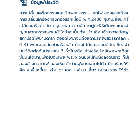
ข้อมูล/ประวัติ
การเปลี่ยนเครื่องทรงและเบิกพระเนตร – ลุยไฟ ของศาลเจ้าแม่
การเปลี่ยนเครื่องทรงครั้งแรกเมื่อปี พ.ศ.2488 ผู้มาเปลี่ยนเครื่
เปลี่ยนเสร็จก็กลับ กรุงเทพฯ เวลานั้น หาผู้ทําพิธีเบิกพระเนตรไม
ญวนจากกรุงเทพฯ เข้าใจว่าจะเป็นท่านเบ๋า เอิง เจ้าอาวาสวัดญ
สถานีรถไฟบ้านดารา ต่อรถไฟมาจนถึงสถานีรถไฟสวรรคโลก มาถึ
ตี 4) พระญวนฉันเช้าเสร็จแล้ว ก็ลงไปนั่งสวดมนต์อัญเชิญเจ้าแล
มนต์ติดต่อกันประมาณ 3 ชั่วโมงจึงแล้วเสร็จ ใกล้เพลพระก็ล
ขึ้นบันไดบ้านเพื่อไปฉันเพล พระญวนยังไม่ทันนั่งลงฉันข้าว ก็มี
สองข้างกวาดไฟ มองเห็นเถ้าถ่านฟุ้งกระจายไปทั่ว มีคนร้องให้อุ้ม
คือ ผู่ คี้ เหมี่ยน, ด่าน วา เฮง, เหลี่ยม เจี้ยว หย่วน ฯลฯ ได้ช่วย
รับอันตรายจากไฟเลย เนื่องจากไม่มี “ไตเบ้” กํากับ เมื่ออุ้มเจ้าผ่
คนทรง คนทรงไม่รับทําท่ากลัว ถอยหลังไป 2 - 3 ก้าว ล้มลงออกท
ร่างขาวสูง มีอาชีพทําไร่ เช้าวันนั้นหาบ ตะกร้ามาจ่ายตลาดที่ข้
คิดเห็นออกมาดัง ๆ ว่า ไม่เชื่อ ไม่จริง เป็นเรื่องโกหก เป็น
ตะกร้า วิ่งข้ามสะพานไม้ไผ่กลางแม่น้ํายมมุ่งหน้าไปที่ศาลเจ้าท
หลังทราบว่ากลับไปอยู่ที่เมืองจีน ไม่มาอีกเลย ส่วนสาเหตุที
เจ้าแม่ทับทิมให้จึงไม่รับ และออกทรงไป