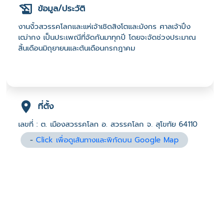
ข้อมูล/ประวัติ
งานงิ้วสวรรคโลกและแห่เจ้าเชิดสิงโตและมังกร ศาลเจ้าปึง
เฒ่ากง เป็นประเพณีที่จัดกันมาทุกปี โดยจะจัดช่วงประมาณ
สิ้นเดือนมิถุยายนและต้นเดือนกรกฎาคม
ที่ตั้ง
เลขที่ : ต. เมืองสวรรคโลก อ. สวรรคโลก จ. สุโขทัย 64110
-
Click เพื่อดูเส้นทางและพิกัดบน Google Map