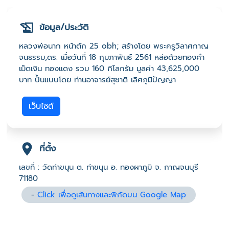
ข้อมูล/ประวัติ
หลวงพ่อนาก หน้าตัก 25 obh; สร้างโดย พระครูวิลาศกาญ
จนธรรม,ดร. เมื่อวันที่ 18 กุมภาพันธ์ 2561 หล่อด้วยทองคำ
เม็ดเงิน ทองแดง รวม 160 กิโลกรัม มูลค่า 43,625,000
บาท ปั้นแบบโดย ท่านอาจารย์สุชาติ เลิศภูมิปัญญา
เว็บไซต์
ที่ตั้ง
เลขที่ : วัดท่าขนุน ต. ท่าขนุน อ. ทองผาภูมิ จ. กาญจนบุรี
71180
-
Click เพื่อดูเส้นทางและพิกัดบน Google Map