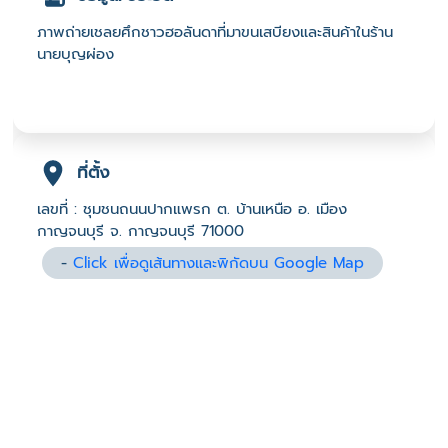
ภาพถ่ายเชลยศึกชาวฮอลันดาที่มาขนเสบียงและสินค้าในร้าน
นายบุญผ่อง
ที่ตั้ง
เลขที่ : ชุมชนถนนปากแพรก ต. บ้านเหนือ อ. เมือง
กาญจนบุรี จ. กาญจนบุรี 71000
-
Click เพื่อดูเส้นทางและพิกัดบน Google Map