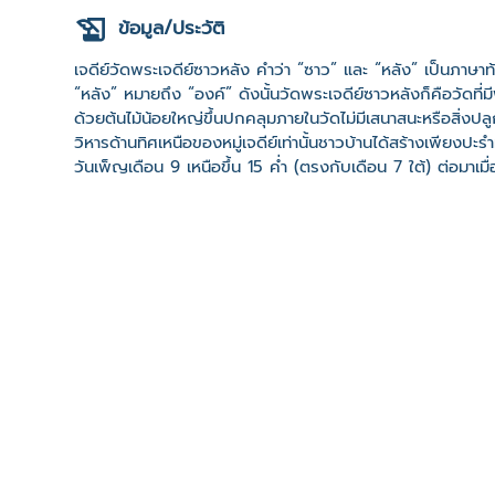
ข้อมูล/ประวัติ
เจดีย์วัดพระเจดีย์ซาวหลัง คำว่า “ซาว” และ “หลัง” เป็นภาษาท้อ
“หลัง” หมายถึง “องค์” ดังนั้นวัดพระเจดีย์ซาวหลังก็คือวัดที่ม
ด้วยต้นไม้น้อยใหญ่ขึ้นปกคลุมภายในวัดไม่มีเสนาสนะหรือสิ่งปลู
วิหารด้านทิศเหนือของหมู่เจดีย์เท่านั้นชาวบ้านได้สร้างเพียง
วันเพ็ญเดือน 9 เหนือขึ้น 15 ค่ำ (ตรงกับเดือน 7 ใต้) ต่อ
บ้านวังหม้อโดยการแผ้วถางป่าที่ปกคลุมซากโบราณสถานนั้นจนท
เหนือ (ชุมชนบ้านวังหม้อในปัจจุบัน) ความทราบไปถึงเจ้าบุญวาท
การปฏิสังขรณ์พร้อมด้วยพุทธศาสนิกชน ชาวพื้นเมืองพม่าและไ
ธาตุขึ้นใหม่เสร็จเรียบร้อยในเดือนกุมภาพันธ์ พ.ศ. 2466 และไ
ที่ตั้ง
เลขที่ : บ้านวังหม้อ ต. ต้นธงชัย อ. เมืองลำปาง จ. ลำปาง 
-
Click เพื่อดูเส้นทางและพิกัดบน Google Map