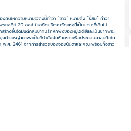
งถิ่นให้ความหมายไว้ดังนี้คำว่า “ซาว” หมายถึง “ยี่สิบ” คำว่า
ีพระเจดีย์ 20 องค์ ในอดีตบริเวณวัดแห่งนี้เป็นป่ารกที่เต็มไป
กสร้างอื่นใดมีแต่กลุ่มซากปรักหักพังของหมู่เจดีย์และเป็นซากพระ
ปะรำมุงด้วยหญ้าคาพอเป็นที่กำบังฝนชั่วคราวเพื่อประกอบศาสนกิจใน
มาเมื่อ พ.ศ. 2461 จากการสำรวจของจองนันตาและคณะพร้อมทั้งชาว
ำให้พบฐานขององค์เจดีย์ทั้งยี่สิบองค์บริเวณนอกเมืองทางทิศ
ย์วงษ์มานิตเจ้าผู้ครองนครในสมัยนั้นท่านจึงรับเป็นประธานใน
ทใหญ่โดยนำช่างชาวพม่าจากบ้านท่ามะโอมาเป็นผู้ก่อสร้างพระ
ด้จัดงานสมโภชเมื่อวันที่ 13 มีนาคม พ.ศ. 2467
52000