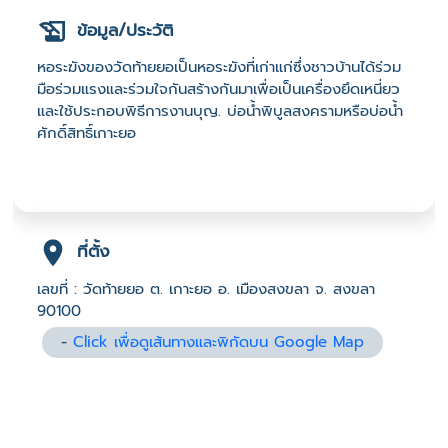
ข้อมูล/ประวัติ
หอระฆังของวัดท้ายยอเป็นหอระฆังที่เก่าแก่ซึ่งชาวบ้านได้ร่วม
มือร่วมแรงและร่วมใจกันสร้างกันมาเพื่อเป็นเครื่องยึดเหนี่ยว
และใช้ประกอบพิธีการงานบุญ. บ่อน้ำพิบูลสงครามหรือบ่อน้ำ
ศักดิ์สิทธิ์เกาะยอ
ที่ตั้ง
เลขที่ : วัดท้ายยอ ต. เกาะยอ อ. เมืองสงขลา จ. สงขลา
90100
-
Click เพื่อดูเส้นทางและพิกัดบน Google Map