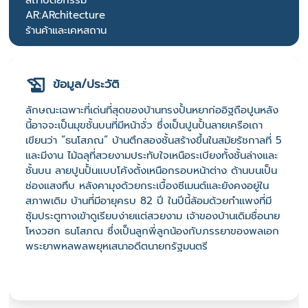
สถาปัตยกรรม
AR:ARchitecture
ร้านค้าและเคหสถาน
ข้อมูล/ประวัติ
ลักษณะเฉพาะที่เด่นที่สุดของบ้านทรงปั้นหยาก่ออิฐถือปูนหลัง
นี้อาจจะเป็นมุขชั้นบนที่มีหน้าจั่ว ซึ่งเป็นปูนปั้นลายเครือเถา
เขียนว่า “ธนโสภณ” บ้านตึกสองชั้นสร้างขึ้นในสมัยรัชกาลที่ 5
และมีงาน ไม้ฉลุที่สวยงามประทับใจเหนือระเบียงทั้งชั้นล่างและ
ชั้นบน ลายปูนปั้นแบบโค้งตั้งเหนือกรอบหน้าต่าง ด้านบนเป็น
ช่องแสงทึบ หลังคามุงด้วยกระเบื้องซีเมนต์และยังคงอยู่ใน
สภาพเดิม บ้านที่มีอายุครบ 82 ปี ในปีนี้ล้อมด้วยกำแพงที่มี
ซุ้มประตูทางเข้าดูเรียบง่ายแต่สวยงาม เจ้าของบ้านเดิมชื่อนาย
โหงวฮก ธนโสภณ ซึ่งเป็นลูกพี่ลูกน้องกับภรรยาของพลเอก
พระยาพหลพลพยุหเสนาอดีตนายกรัฐมนตรี