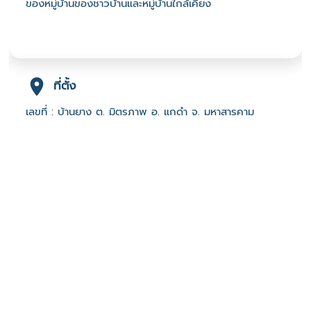
ของหมู่บ้านของชาวบ้านและหมู่บ้านใกล้เคียง
ที่ตั้ง
เลขที่ : บ้านยาง ต. มิตรภาพ อ. แกดำ จ. มหาสารคาม
44190
-
Click เพื่อดูเส้นทางและพิกัดบน Google Map