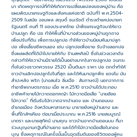
มา เกิดเหตุการณ์ที่ทำให้เกิดการเปลี่ยนแปลงของหมู่บ้าน คือ
แผนพัฒนาเศรษฐกิจและสังคมแห่งชาติ ฉบับที่1 พ.ศ.2504-
2509 ในสมัย จอมพล สฤษดิ์ ธนะรัชต์ ดำรงตำแหน่งนายก
รัฐมนตรี คนที่ 11 ของประเทศไทย นำพืชเศรษฐกิจมาให้ชาว
บ้านปลูก คือ ปอ ทำให้พื้นที่ป่าบางส่วนของหมู่บ้านถูกถาง
เพื่อปรับที่ดิน เพื่อการปลูกปอ ทำให้ชาวบ้านนิยมหันมาปลูก
ปอ เพื่อเลี้ยงชีพตนเอง เช่น ปลูกปอเพื่อขาย รับจ้างลอกปอ
ซึ่งผลผลิตที่ได้นำไปขายให้กับ ร้านสหศิลป์ ซึ่งในช่วงเวลาดัง
กล่าวทำให้ชวาบ้านมีรายได้เป็นอย่างมากในการปลูกปอ จนกระ
ทั้งในช่วงราวทศวรรษ 2520 เป็นต้นมา ราคา ปอ ตกต่ำทำให้
ชาวบ้านเลิกปอปลูกไปในที่สุด และได้หันมาปลูกพืช แตงโม มัน
สำปะหลัง พริก (นางสมใจ ลิ่มเจือ : สัมภาษณ์) นอกจากการ
ทำอาชีพเกษตรกรรม เมื่อ พ.ศ.2510 ชาวบ้านได้ประกอบ
อาชีพค้าขายไม้กวาดดอกหญ้า ไม้กวาดมือเสือ “นายฮ้อย
ไม้กวาด” ที่เริ่มรับไม้กวาดจากบ้านดง และ บ้านดอนบม
อำเภอเมือง จังหวัดมหาสารคาม มาขายยังหมู่บ้านยาง และ
พื้นที่ใกล้ๆเคียง ต่อมาเมื่อประมาณ พ.ศ.2516 นายสมบูรณ์
มาตรา และนายสุทัศน์ นามคุณ ชาวบ้านจากบ้านดอนบม ที่มา
ร่วมบุญงานกฐินที่บ้านยาง และได้ทำไม้กวาดมือเสือในกอง
บุญ ซึ่งเหตุการณ์ในครั้งนั้นเป็นจุดเริ่มต้นของชีวิตของผู้คน