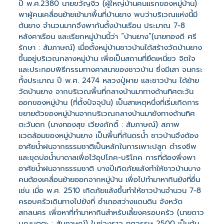
ปี พ.ศ.2380 นายขวัญงิ้ว (ผู้ใหญ่บ้านคนแรกของหมู่บ้าน)
พาผู้คนเคลื่อนย้ายเข้ามาพื้นที่บ้านยาง พบว่าบริเวณแห่งนี้มี
ต้นยาง จำนวนมากจึงพากันตั้งบ้านเรือน ประมาณ 7-8
หลังคาเรือน และเรียกหมู่บ้านนี้ว่า “บ้านยาง”(นายทองดี ศรี
รักษา : สัมภาษณ์) เมื่อตั้งหมู่บ้านชาวบ้านได้สร้างวัดบ้านยาง
ขึ้นอยู่บริเวณกลางหมู่บ้าน เพื่อเป็นสถานที่ยึดเหนี่ยว จิตใจ
และประกอบพิธีกรรมทางศาสนาของชาวบ้าน ซึ่งมีเสา จนกระ
ทั้งประมาณ ปี พ.ศ. 2474 หลวงปู่ผาย และชาวบ้าน ได้ย้าย
วัดบ้านยาง จากบริเวณพื้นที่กลางบ้านมาทางด้านทิศตะวัน
ออกของหมู่บ้าน (ที่ตั้งปัจจุบัน) เป็นสาเหตุหนึ่งที่เริ่มเกิดการ
ขยายตัวของหมู่บ้านจากบริเวณกลางบ้านมายังทางด้านทิศ
ตะวันตก (นางทองสุข เวียงภักดิ์ : สัมภาษณ์) สภาพ
แวดล้อมของหมู่บ้านยาง เป็นพื้นที่กันดรน้ำ ชาวบ้านจึงต้อง
อาศัยน้ำฝนจากธรรมชาติเป็นหลักในการเพาะปลูก ดำรงชีพ
และขุดบ่อน้ำบาดาลเพื่อไว้อุปโภค-บริโภค การที่ต้องพึ่งพา
อาศัยน้ำฝนจากธรรมชาติ บางปีเกิดภัยแล้งทำให้ชาวบ้านบาง
คนต้องเคลื่อนย้ายออกจากหมู่บ้าน เพื่อไปทำมาหากินยังที่อื่น
เช่น เมื่อ พ.ศ. 2510 เกิดภัยแล้งขึ้นทำให้ชาวบ้านจำนวน 7-8
ครอบครัวเดินทางไปยังที่ อำเภอสว่างแดนดิน จังหวัด
สกลนคร เพื่อหาที่ทำมาหากินสำหรับเลี้ยงครอบครัว (นายดาว
บุญบุตตะ : สัมภาษณ์) ในช่วงราว ทศวรรษ 2500 เป็นต้น