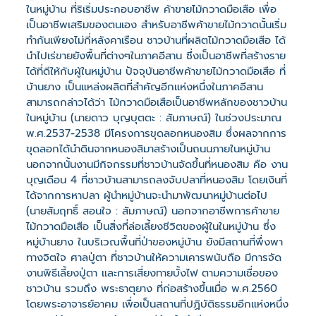
ในหมู่บ้าน ที่ริเริ่มประกอบอาชีพ ค้าขายไม้กวาดมือเสือ เพื่อ
เป็นอาชีพเสริมของตนเอง สำหรับอาชีพค้าขายไม้กวาดนั้นเริ่ม
ทำกันเพียงไม่กี่หลังคาเรือน ชาวบ้านที่ผลิตไม้กวาดมือเสือ ได้
นำไปเร่ขายยังพื้นที่ต่างๆในภาคอีสาน ซึ่งเป็นอาชีพที่สร้างราย
ได้ที่ดีให้กับผู้ในหมู่บ้าน ปัจจุบันอาชีพค้าขายไม้กวาดมือเสือ ที่
บ้านยาง เป็นแหล่งผลิตที่สำคัญอีกแห่งหนึ่งในภาคอีสาน
สามารถกล่าวได้ว่า ไม้กวาดมือเสือเป็นอาชีพหลักของชาวบ้าน
ในหมู่บ้าน (นายดาว บุญบุตตะ : สัมภาษณ์) ในช่วงประมาณ
พ.ศ.2537-2538 มีโครงการขุดลอกหนองสิม ซึ่งผลจากการ
ขุดลอกได้นำดินจากหนองสิมาสร้างเป็นถนนภายในหมู่บ้าน
นอกจากนั้นงานมีกิจกรรมที่ชาวบ้านจัดขึ้นที่หนองสิม คือ งาน
บุญเดือน 4 ที่ชาวบ้านสามารถลงจับปลาที่หนองสิม โดยเงินที่
ได้จากการหาปลา ผู้นำหมู่บ้านจะนำมาพัฒนาหมู่บ้านต่อไป
(นายสัมฤทธิ์ สอนใจ : สัมภาษณ์) นอกจากอาชีพการค้าขาย
ไม้กวาดมือเสือ เป็นสิ่งที่ล่อเลี้ยงชีวิตของผู้ในในหมู่บ้าน ซึ่ง
หมู่บ้านยาง ในบริเวณพื้นที่ป่าของหมู่บ้าน ยังมีสถานที่พึ่งพา
ทางจิตใจ ศาลปู่ตา ที่ชาวบ้านให้ความเคารพนับถือ มีการจัด
งานพิธีเลี้ยงปู่ตา และการเสี่ยงทายบั้งไฟ ตามความเชื่อของ
ชาวบ้าน รวมถึง พระธาตุยาง ที่ก่อสร้างขึ้นเมื่อ พ.ศ.2560
โดยพระอาจารย์อาคม เพื่อเป็นสถานที่ปฏิบัติธรรมอีกแห่งหนึ่ง