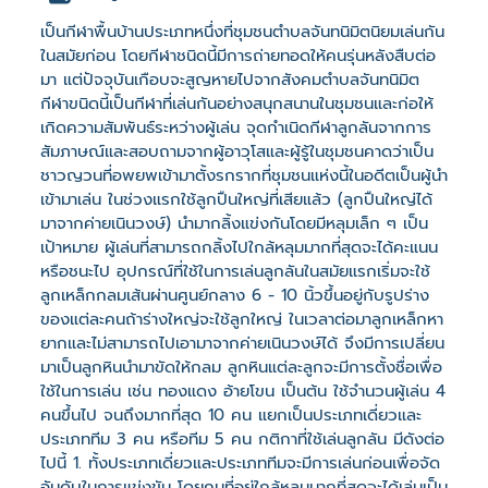
เป็นกีฬาพื้นบ้านประเภทหนึ่งที่ชุมชนตำบลจันทนิมิตนิยมเล่นกัน
ในสมัยก่อน โดยกีฬาชนิดนี้มีการถ่ายทอดให้คนรุ่นหลังสืบต่อ
มา แต่ปัจจุบันเกือบจะสูญหายไปจากสังคมตำบลจันทนิมิต
กีฬาขนิดนี้เป็นกีฬาที่เล่นกันอย่างสนุกสนานในชุมชนและก่อให้
เกิดความสัมพันธ์ระหว่างผู้เล่น จุดกำเนิดกีฬาลูกลันจากการ
สัมภาษณ์และสอบถามจากผู้อาวุโสและผู้รู้ในชุมชนคาดว่าเป็น
ชาวญวนที่อพยพเข้ามาตั้งรกรากที่ชุมชนแห่งนี้ในอดีตเป็นผู้นำ
เข้ามาเล่น ในช่วงแรกใช้ลูกปืนใหญ่ที่เสียแล้ว (ลูกปืนใหญ่ได้
มาจากค่ายเนินวงษ์) นำมากลิ้งแข่งกันโดยมีหลุมเล็ก ๆ เป็น
เป้าหมาย ผู้เล่นที่สามารถกลิ้งไปใกล้หลุมมากที่สุดจะได้คะแนน
หรือชนะไป อุปกรณ์ที่ใช้ในการเล่นลูกลันในสมัยแรกเริ่มจะใช้
ลูกเหล็กกลมเส้นผ่านศูนย์กลาง 6 - 10 นิ้วขึ้นอยู่กับรูปร่าง
ของแต่ละคนถ้าร่างใหญ่จะใช้ลูกใหญ่ ในเวลาต่อมาลูกเหล็กหา
ยากและไม่สามารถไปเอามาจากค่ายเนินวงษ์ได้ จึงมีการเปลี่ยน
มาเป็นลูกหินนำมาขัดให้กลม ลูกหินแต่ละลูกจะมีการตั้งชื่อเพื่อ
ใช้ในการเล่น เช่น ทองแดง อ้ายโขน เป็นต้น ใช้จำนวนผู้เล่น 4
คนขึ้นไป จนถึงมากที่สุด 10 คน แยกเป็นประเภทเดี่ยวและ
ประเภททีม 3 คน หรือทีม 5 คน กติกาที่ใช้เล่นลูกลัน มีดังต่อ
ไปนี้ 1. ทั้งประเภทเดี่ยวและประเภททีมจะมีการเล่นก่อนเพื่อจัด
อันดับในการแข่งขัน โดยคนที่อยู่ใกล้หลุมมากที่สุดจะได้เล่นเป็น