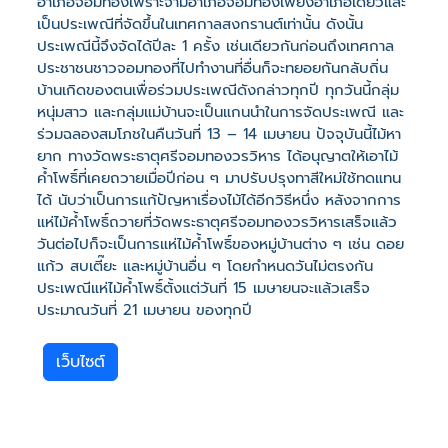
อำเภอจอมทองเพราะจำมีอำเภอจอมทองเพียงอำเภอเดียวและ
เป็นประเพณีที่จัดขึ้นในเทศกาลสงกรานต์เท่านั้น ดังนั้น
ประเพณีนี้จึงจัดได้ปีละ 1 ครั้ง เช่นเดียวกันก่อนถึงเทศกาล
ประชาชนชาวจอมทองที่ไปทำงานที่อื่นก็จะทยอยกันกลับถิ่น
บ้านเกิดของตนเพื่อร่วมประเพณีดังกล่าวทุกปี ทุกวันนี้กลุ่ม
หนุ่มสาว และกลุ่มแม่บ้านจะเป็นแกนนำในการจัดประเพณี และ
ร่วมฉลองสมโภชในคืนวันที่ 13 – 14 เมษายน ปัจจุบันนี้ไม้หา
ยาก ทางวัดพระธาตุศรีจอมทองวรวิหาร ได้อนุญาตให้เอาไม้
ค้ำโพธิ์ที่เคยถวายเมื่อปีก่อน ๆ มาปรับปรุงทาสีใหม่ใช้ทดแทน
ได้ นับว่าเป็นการแก้ปัญหาเรื่องไม้ได้อีกวิธีหนึ่ง หลังจากการ
แห่ไม้ค้ำโพธิ์ถวายที่วัดพระธาตุศรีจอมทองวรวิหารเสร็จแล้ว
วันต่อไปก็จะเป็นการแห่ไม้ค้ำโพธิ์ของหมู่บ้านต่าง ๆ เช่น ดอย
แก้ว สบเตี๊ยะ และหมู่บ้านอื่น ๆ โดยกำหนดวันไม่ตรงกัน
ประเพณีแห่ไม้ค้ำโพธิ์ตั้งแต่วันที่ 15 เมษายนจะแล้วเสร็จ
ประมาณวันที่ 21 เมษายน ของทุกปี
เว็บไซต์
ที่ตั้ง