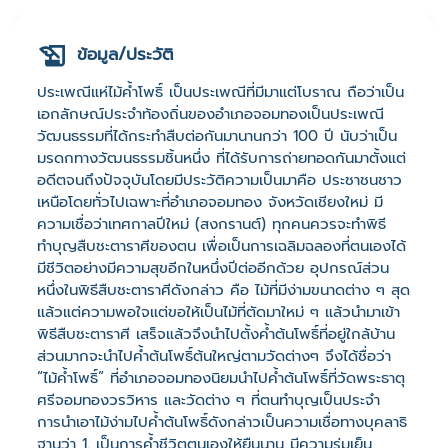
ข้อมูล/ประวัติ
ประเพณีแห่ไม้ค้ำโพธิ์ เป็นประเพณีที่มีมาแต่โบราณ ถือว่าเป็น
เอกลักษณ์ประจำท้องถิ่นของอำเภอจอมทองเป็นประเพณี
วัฒนธรรมที่ได้กระทำสืบต่อกันมานานกว่า 100 ปี นับว่าเป็น
มรดกทางวัฒนธรรมชิ้นหนึ่ง ที่ได้รับการถ่ายทอดกันมาตั้งแต่
อดีตจนถึงปัจจุบันโดยมีประวัติความเป็นมาคือ ประชาชนชาว
เหนือโดยทั่วไปเฉพาะที่อำเภอจอมทอง จังหวัดเชียงใหม่ มี
ความเชื่อว่าเทศกาลปีใหม่ (สงกรานต์) ทุกคนควรจะทำพิธี
ทำบุญสืบชะตาราศีของตน เพื่อเป็นการเฉลิมฉลองที่ตนเองได้
มีชีวิตอย่างมีความสุขอีกในหนึ่งปีต่ออีกด้วย อุปกรณ์ส่วน
หนึ่งในพิธีสืบชะตาราศีดังกล่าว คือ ไม้ที่มีง่ามขนาดต่าง ๆ สุด
แล้วแต่ความพอใจแต่ขอให้เป็นไม้ที่ตัดมาใหม่ ๆ แล้วนำมาเข้า
พิธีสืบชะตาราศี เสร็จแล้วจึงนำไปตั้งค้ำต้นโพธิ์ที่อยู่ใกล้บ้าน
ส่วนมากจะนำไปค้ำต้นโพธิ์ต้นใหญ่ตามวัดต่างๆ จึงได้ชื่อว่า
“ไม้ค้ำโพธิ์” ที่อำเภอจอมทองนิยมนำไปค้ำต้นโพธิ์ที่วัดพระธาตุ
ศรีจอมทองวรวิหาร และวัดต่าง ๆ ที่ตนทำบุญเป็นประจำ
การนำเอาไม้ง่ามไปค้ำต้นโพธิ์ดังกล่าวเป็นความเชื่อทางบุคลาธิ
ฐานว่า 1. เป็นการค้ำชีวิตตนเองให้ยืนนาน มีความร่มเย็น