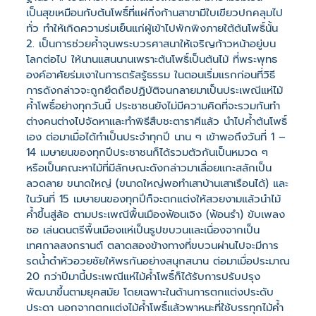
เป็นสุขเหมือนกับต้นโพธิ์ที่แผ่กิ่งก้านสาขามีใบเขียวปกคลุมไป
ทั่ว ทำให้เกิดความร่มเย็นแก่ผู้เข้าไปพักพิงภายใต้ต้นโพธิ์นั้น
2. เป็นการช่วยค้ำจุนพระบวรศาสนาให้เจริญก้าวหน้าอยู่บน
โลกต่อไป ให้นานแสนนานเพราะต้นโพธิ์เป็นต้นไม้ ที่พระพุทธ
องค์อาศัยร่มเงาในการตรัสรู้ธรรม ในตอนเริ่มแรกก่อนที่วิธี
การดังกล่าวจะถูกยึดถือปฏิบัติจนกลายมาเป็นประเพณีแห่ไม้
ค้ำโพธิ์อย่างทุกวันนี้ ประชาชนยังไม่มีความคิดที่จะรวมกันทำ
ต่างคนต่างไปจัดหาและทำพิธีสืบชะตาราศีแล้ว นำไปค้ำต้นโพธิ์
เอง ต่อมาเมื่อได้ทำเป็นประจำทุกปี นาน ๆ เข้าพอถึงวันที่ 1 –
14 เมษายนของทุกปีประชาชนก็ได้รวมตัวกันเป็นหมวด ๆ
หรือเป็นคณะหาไม้ที่มีลักษณะดังกล่าวมาเลื่อยแกะสลักเป็น
ลวดลาย ขนาดใหญ่ (ขนาดใหญ่พอทำเสาบ้านเสาเรือนได้) และ
ในวันที่ 15 เมษายนของทุกปีก็จะตกแต่งให้สวยงามแล้วนำไม้
ค้ำขึ้นสู่ล้อ ตามประเพณีพื้นเมืองฟ้อนเจิง (ฟ้อนรำ) ขับเพลง
ซอ เล่นดนตรีพื้นเมืองแห่เป็นรูปขบวนและเนื่องจากเป็น
เทศกาลสงกรานต์ ตลาดสองข้างทางที่ขบวนผ่านไปจะมีการ
รดน้ำดำหัวอวยชัยให้พรกันอย่างสนุกสนาน ต่อมาเมื่อประมาณ
20 กว่าปีมานี้ประเพณีแห่ไม้ค้ำโพธิ์ก็ได้รับการปรับปรุง
พัฒนาขึ้นตามยุคสมัย โดยเฉพาะในด้านการตกแต่งประดับ
ประดา นอกจากตกแต่งไม้ค้ำโพธิ์แล้วพาหนะที่ใช้บรรทุกไม้ค้ำ