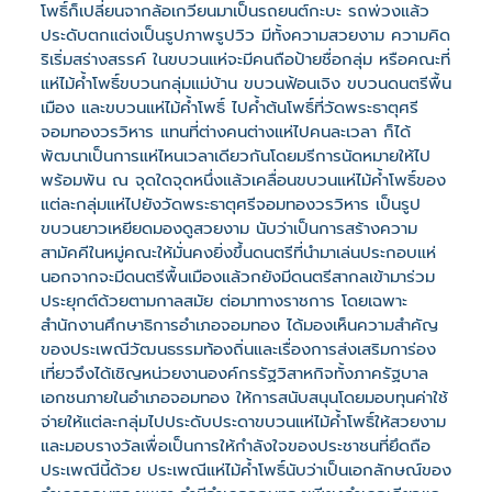
โพธิ์ก็เปลี่ยนจากล้อเกวียนมาเป็นรถยนต์กะบะ รถพ่วงแล้ว
ประดับตกแต่งเป็นรูปภาพรูปวิว มีทั้งความสวยงาม ความคิด
ริเริ่มสร่างสรรค์ ในขบวนแห่จะมีคนถือป้ายชื่อกลุ่ม หรือคณะที่
แห่ไม้ค้ำโพธิ์ขบวนกลุ่มแม่บ้าน ขบวนฟ้อนเจิง ขบวนดนตรีพื้น
เมือง และขบวนแห่ไม้ค้ำโพธิ์ ไปค้ำต้นโพธิ์ที่วัดพระธาตุศรี
จอมทองวรวิหาร แทนที่ต่างคนต่างแห่ไปคนละเวลา ก็ได้
พัฒนาเป็นการแห่ไหนเวลาเดียวกันโดยมรีการนัดหมายให้ไป
พร้อมพัน ณ จุดใดจุดหนึ่งแล้วเคลื่อนขบวนแห่ไม้ค้ำโพธิ์ของ
แต่ละกลุ่มแห่ไปยังวัดพระธาตุศรีจอมทองวรวิหาร เป็นรูป
ขบวนยาวเหยียดมองดูสวยงาม นับว่าเป็นการสร้างความ
สามัคคีในหมู่คณะให้มั่นคงยิ่งขึ้นดนตรีที่นำมาเล่นประกอบแห่
นอกจากจะมีดนตรีพื้นเมืองแล้วกยังมีดนตรีสากลเข้ามาร่วม
ประยุกต์ด้วยตามกาลสมัย ต่อมาทางราชการ โดยเฉพาะ
สำนักงานศึกษาธิการอำเภอจอมทอง ได้มองเห็นความสำคัญ
ของประเพณีวัฒนธรรมท้องถิ่นและเรื่องการส่งเสริมการ่อง
เที่ยวจึงได้เชิญหน่วยงานองค์กรรัฐวิสาหกิจทั้งภาครัฐบาล
เอกชนภายในอำเภอจอมทอง ให้การสนับสนุนโดยมอบทุนค่าใช้
จ่ายให้แต่ละกลุ่มไปประดับประดาขบวนแห่ไม้ค้ำโพธิ์ให้สวยงาม
และมอบรางวัลเพื่อเป็นการให้กำลังใจของประชาชนที่ยึดถือ
ประเพณีนี้ด้วย ประเพณีแห่ไม้ค้ำโพธิ์นับว่าเป็นเอกลักษณ์ของ