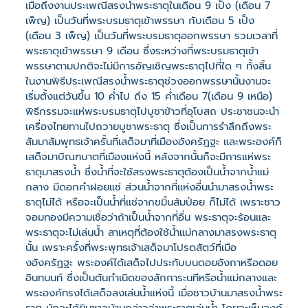
เมื่อถึงงานประเพณีสรงน้ำพระธาตุในเดือน 9 เป็ง (เดือน 7
เพ็ญ) เป็นวันที่พระบรมธาตุเข้าพรรษา กับเดือน 5 เป็ง
(เดือน 3 เพ็ญ) เป็นวันที่พระบรมธาตุออกพรรษา รวมเวลาที่
พระธาตุเข้าพรรษา 9 เดือน ซึ่งระหว่างที่พระบรมธาตุเข้า
พรรษาตามปกติจะไม่มีการอัญเชิญพระธาตุไปที่ใด ๆ ทั้งสิ้น
ในงานพิธีประเพณีสรงน้ำพระธาตุช่วงออกพรรษานั้นงานจะ
เริ่มตั้งแต่วันขึ้น 10 ค่ำไป ถึง 15 ค่ำเดือน 7(เดือน 9 เหนือ)
พิธีกรรมจะแห่พระบรมธาตุไปบูชาข้าวที่อุโบสถ ประชาชนจะนำ
เครื่องไทยทานไปถวายบูชาพระธาตุ ซึ่งเป็นการรำลึกถึงพระ
สัมมาสัมพุทธเจ้าครั้นที่เสด็จมาที่เมืองอังครัฏฐะ และพระองค์ก็
เสด็จมาบิณฑบาตที่เมืองแห่งนี้ หลังจากนั้นก็จะมีการแห่พระ
ธาตุมาสรงน้ำ ซึ่งน้ำที่จะใช้สรงพระธาตุต้องเป็นน้ำจากน้ำแม่
กลาง มีดอกคำฝอยแช่ ส่วนน้ำจากที่แห่งอื่นนำมาสรงน้ำพระ
ธาตุไม่ได้ หรือจะเป็นน้ำที่แช่จากขมิ้นส้มป่อย ก็ไม่ได้ เพราะชาว
จอมทองมีความเชื่อว่าถ้าเป็นน้ำจากที่อื่น พระธาตุจะร้อนและ
พระธาตุจะไม่เล่นน้ำ สาเหตุที่ต้องใช้น้ำแม่กลางมาสรงพระธาตุ
นั้น เพราะครั้งที่พระพุทธเจ้าเสด็จมาโปรดสัตว์ที่เมือ
งอังครัฏฐะ พระองค์ได้เสด็จไปประทับบนดอยอังกาหรือดอย
อินทนนท์ ซึ่งเป็นต้นกำเนิดของสักการะนทีหรือน้ำแม่กลางและ
พระองค์ทรงได้เสด็จลงเล่นน้ำแห่งนี้ เมื่อชาวบ้านมาสรงน้ำพระ