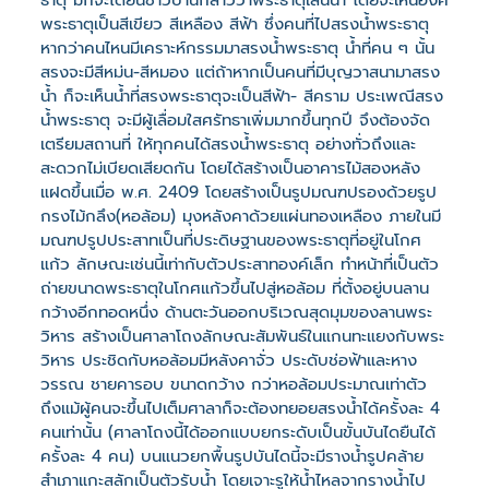
ธาตุ มักจะได้ยินชาวบ้านกล่าวว่าพระธาตุเล่นน้ำ โดยจะเห็นองค์
พระธาตุเป็นสีเขียว สีเหลือง สีฟ้า ซึ่งคนที่ไปสรงน้ำพระธาตุ
หากว่าคนไหนมีเคราะห์กรรมมาสรงน้ำพระธาตุ น้ำที่คน ๆ นั้น
สรงจะมีสีหม่น-สีหมอง แต่ถ้าหากเป็นคนที่มีบุญวาสนามาสรง
น้ำ ก็จะเห็นน้ำที่สรงพระธาตุจะเป็นสีฟ้า- สีคราม ประเพณีสรง
น้ำพระธาตุ จะมีผู้เลื่อมใสศรัทธาเพิ่มมากขึ้นทุกปี จึงต้องจัด
เตรียมสถานที่ ให้ทุกคนได้สรงน้ำพระธาตุ อย่างทั่วถึงและ
สะดวกไม่เบียดเสียดกัน โดยได้สร้างเป็นอาคารไม้สองหลัง
แฝดขึ้นเมื่อ พ.ศ. 2409 โดยสร้างเป็นรูปมณฑปรองด้วยรูป
กรงไม้กลึง(หอล้อม) มุงหลังคาด้วยแผ่นทองเหลือง ภายในมี
มณฑปรูปประสาทเป็นที่ประดิษฐานของพระธาตุที่อยู่ในโกศ
แก้ว ลักษณะเช่นนี้เท่ากับตัวประสาทองค์เล็ก ทำหน้าที่เป็นตัว
ถ่ายขนาดพระธาตุในโกศแก้วขึ้นไปสู่หอล้อม ที่ตั้งอยู่บนลาน
กว้างอีกทอดหนึ่ง ด้านตะวันออกบริเวณสุดมุมของลานพระ
วิหาร สร้างเป็นศาลาโถงลักษณะสัมพันธ์ในแกนทะแยงกับพระ
วิหาร ประชิดกับหอล้อมมีหลังคาจั่ว ประดับช่อฟ้าและหาง
วรรณ ชายคารอบ ขนาดกว้าง กว่าหอล้อมประมาณเท่าตัว
ถึงแม้ผู้คนจะขึ้นไปเต็มศาลาก็จะต้องทยอยสรงน้ำได้ครั้งละ 4
คนเท่านั้น (ศาลาโถงนี้ได้ออกแบบยกระดับเป็นขั้นบันไดยืนได้
ครั้งละ 4 คน) บนแนวยกพื้นรูปบันไดนี้จะมีรางน้ำรูปคล้าย
สำเภาแกะสลักเป็นตัวรับน้ำ โดยเจาะรูให้น้ำไหลจากรางน้ำไป