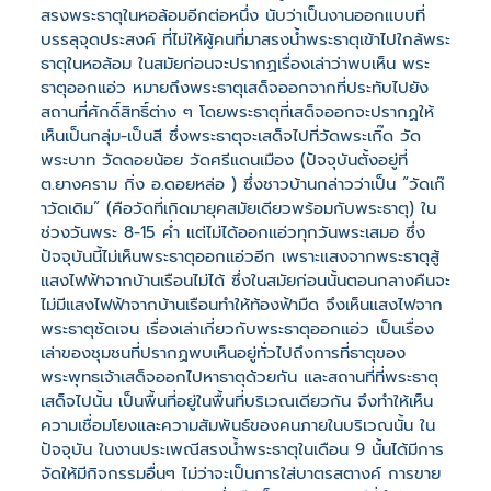
สรงพระธาตุในหอล้อมอีกต่อหนึ่ง นับว่าเป็นงานออกแบบที่
บรรลุจุดประสงค์ ที่ไม่ให้ผู้คนที่มาสรงน้ำพระธาตุเข้าไปใกล้พระ
ธาตุในหอล้อม ในสมัยก่อนจะปรากฏเรื่องเล่าว่าพบเห็น พระ
ธาตุออกแอ่ว หมายถึงพระธาตุเสด็จออกจากที่ประทับไปยัง
สถานที่ศักดิ์สิทธิ์ต่าง ๆ โดยพระธาตุที่เสด็จออกจะปรากฏให้
เห็นเป็นกลุ่ม-เป็นสี ซึ่งพระธาตุจะเสด็จไปที่วัดพระเกิ๊ด วัด
พระบาท วัดดอยน้อย วัดศรีแดนเมือง (ปัจจุบันตั้งอยู่ที่
ต.ยางคราม กิ่ง อ.ดอยหล่อ ) ซึ่งชาวบ้านกล่าวว่าเป็น “วัดเก๊
าวัดเดิม” (คือวัดที่เกิดมายุคสมัยเดียวพร้อมกับพระธาตุ) ใน
ช่วงวันพระ 8-15 ค่ำ แต่ไม่ได้ออกแอ่วทุกวันพระเสมอ ซึ่ง
ปัจจุบันนี้ไม่เห็นพระธาตุออกแอ่วอีก เพราะแสงจากพระธาตุสู้
แสงไฟฟ้าจากบ้านเรือนไม่ได้ ซึ่งในสมัยก่อนนั้นตอนกลางคืนจะ
ไม่มีแสงไฟฟ้าจากบ้านเรือนทำให้ท้องฟ้ามืด จึงเห็นแสงไฟจาก
พระธาตุชัดเจน เรื่องเล่าเกี่ยวกับพระธาตุออกแอ่ว เป็นเรื่อง
เล่าของชุมชนที่ปรากฏพบเห็นอยู่ทั่วไปถึงการที่ธาตุของ
พระพุทธเจ้าเสด็จออกไปหาธาตุด้วยกัน และสถานที่ที่พระธาตุ
เสด็จไปนั้น เป็นพื้นที่อยู่ในพื้นที่บริเวณเดียวกัน จึงทำให้เห็น
ความเชื่อมโยงและความสัมพันธ์ของคนภายในบริเวณนั้น ใน
ปัจจุบัน ในงานประเพณีสรงน้ำพระธาตุในเดือน 9 นั้นได้มีการ
จัดให้มีกิจกรรมอื่นๆ ไม่ว่าจะเป็นการใส่บาตรสตางค์ การขาย