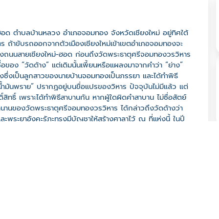
่-ฮอด ตำบลบ้านหลวง อำเภอจอมทอง จังหวัดเชียงใหม่ อยู่ทิศใต้
ตร ถ้าขับรถออกจากตัวเมืองเชียงใหม่เข้าเขตอำเภอจอมทองจะ
ตกของถนนสายเชียงใหม่-ฮอด ก่อนถึงวัดพระธาตุศรีจอมทองวรวิหาร
อของ “วัดด้าง” แต่เดิมนั้นเพี้ยนหรือแผลงมาจากคำว่า “ย่าง”
งซึ่งเป็นลูกสาวของนายบ้านจอมทองเป็นภรรยา และได้ทำพิธี
“น้ำมันพราย” ปรากฏอยู่บนขื่อแปรของวิหาร ปัจจุบันไม่มีแล้ว แต่
ิทธิ์ เพราะได้ทำพิธีสาบานกัน หากผู้ใดผิดคำสาบาน ไม่ซื่อสัตย์
ตำนานของวัดพระธาตุศรีจอมทองวรวิหาร ได้กล่าวถึงวัดด้างว่า
ละพระยาอังคะรัฏะทรงมีบัญชาให้สร้างศาลาไว้ ณ ที่แห่งนี้ ในปี
ี่ชำรุดทรุดโทรมไปตามกาลเวลา ภายในพระวิหารมีพระพุทธรูปองค์
ว่าวัดพระบาทสองรอยอีกนามหนึ่ง และมีศาลาสามัคคีธรรมทาน 1
6 เมษายนของทุกปีชาวจอมทองเรียกกันว่า “ปากปี๋” กล่าวคือเป็น
ทธรูปและพระพุทธบาทสองรอยที่วัดด้างแห่งนี้กันมากมายและ
ง อันเป็นการน้อมนำความดีและอนุรักษ์มรดกทางวัฒนธรรมของท้อง
มสำคัญทางประวัติศาสตร์ จึงได้บูรณะและใช้เป็น ศาสนประโยชน์ต่อ