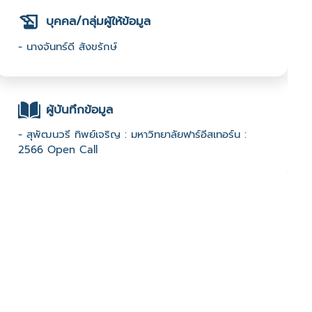
บุคคล/กลุ่มผู้ให้ข้อมูล
- นางจันทร์ดี สังขรักษ์
ผู้บันทึกข้อมูล
- สุพัฒนวรี ทิพย์เจริญ : มหาวิทยาลัยฟาร์อีสเทอร์น :
2566 Open Call
ช่องทางติดต่อ
- 089-2624818
มีผู้เข้าชมจำนวน :1048 ครั้ง
บันทึกข้อมูลเมื่อวันที่ : 27/09/2023 - ปรับปรุงล่าสุดวันที่ :