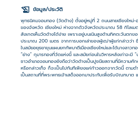
ข้อมูล/ประวัติ
พุทธนิคมจอมทอง (วัดด้าง) ตั้งอยู่หมู่ที่ 2 ถนนสายเชียงใหม
ของจังหวัด เชียงใหม่ ห่างจากตัวจังหวัดประมาณ 58 กิโลเม
สังเกตเห็นวัดด้างได้ง่าย เพราะอยู่บนเนินสูงด้านทิศตะวัน
ประมาณ 200 เมตร จากการบอกเล่าของผู้เฒ่าผู้แก่กล่าวว่า ชื่
ในสมัยอยุธยาขุนแผนยกทัพมาตีเมืองเชียงใหม่และได้นางลาวทอ
“ย่าง” กุมารทองที่วัดแห่งนี้ และสมัยก่อนในวิหารหลังเก่าจะมี 
ชาวอำเภอจอมทองยังถือว่าวัดด้างเป็นปูชนียสถานที่มีความศักดิ์ส
หรือกล่าวเท็จ ก็จะเป็นไปทันทีเพียงแค่ก้าวออกจากวัดนี้ ตาม
เป็นสถานที่ที่พระพุทธเจ้าเสด็จออกมาประทับเพื่อรับบิณฑบาต แ
พ.ศ.2530 วัดด้างไปปฏิสังขรณ์วิหารขึ้นมาใหม่แทนหลังเดิมท
ประธาน 1 องค์ มีรอยพระพุทธบาทประทับอยู่ 2 รอยจึงได้ชื่อ
หลังชื่อว่า พุทธนิคมจอมทอง สร้างเสร็จในปี 2500 ในวันที่ 1
วันที่ถัดจากวันพญาวัน 1 วัน พุทธศาสนิกชนจะไปสรงน้ำพระพุ
ต้องตั้งจิตอธิษฐานเพื่อให้เป็นสิริมงคล ชีวิตเจริญรุ่งเรือ
ถิ่น ดังนั้น ทางอำเภอจอมทองจึงถือว่าวัดด้างเป็นวัดที่มีควา
ไป