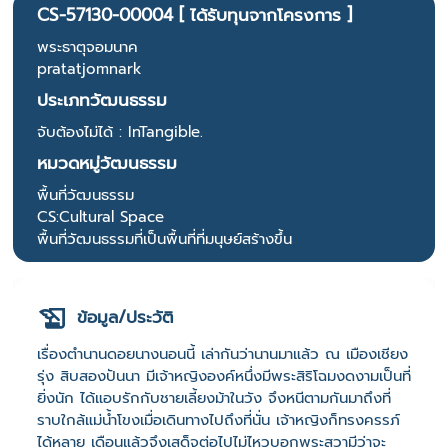
CS-57130-00004 [ ได้รับทุนจากโครงการ ]
พระธาตุจอมนาค
pratatjomnark
ประเภทวัฒนธรรม
จับต้องไม่ได้ : InTangible.
หมวดหมู่วัฒนธรรม
พื้นที่วัฒนธรรม
CS:Cultural Space
พื้นที่วัฒนธรรมที่เป็นพื้นที่ที่มนุษย์สร้างขึ้น
ข้อมูล/ประวัติ
เรื่องตำนานดอยนางนอนนี้ เล่ากันว่านานมาแล้ว ณ เมืองเชียง
รุ่ง สิบสองปันนา มีเจ้าหญิงองค์หนึ่งมีพระสิริโฉมงดงามเป็นที่
ยิ่งนัก ได้แอบรักกับชายเลี้ยงม้าในวัง จึงหนีตามกันมาถึงที่
ราบใกล้แม่น้ำโขงเมื่อเดินทางไปถึงที่นั่น เจ้าหญิงก็ทรงครรภ์
ได้หลาย เดือนแล้วจึงเสด็จต่อไปไม่ไหวบอกพระสวามีว่าจะ