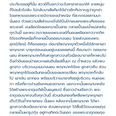
ประทับรออยู่ที่นั่น สวามีก็บอกว่าจะไปหาอาหารมาให้ ชายหนุ่ม
ก็ไปแล้วไปลับ ไม่กลับมาเสียทีมาได้ข่าวอีกทีปรากฏว่าถูกฆ่า
โดยทหารของพระราชบิดาของเจ้าหญิง ที่สะกดรอยตามมา
นั่นเอง ด้วยความเสียใจนางจึงใช้ปิ่นปักผมแทงพระเศียรของ
พระองค์ จนเลือดไหลออกมาเป็นสาย กลายเป็นแม่น้ำแม่สายใน
ทุกวันนี้ และพระวรกายของพระองค์ที่นอนเหยียดยาวจากทิศ
ใต้จรดทิศเหนือก็กลายเป็นดอยนางนอน โดยส่วนของพระ
อุทร(ท้อง) ก็คือดอยตุง ต่อมามีพญาครุฑตัวหนึ่งได้ลักพาเอา
พญานาค มาซุกซ่อนนอนอยู่บนดอยแห่งนี้ คือนามว่า ดอยนาง
นอน ฝ่ายพญานาคก็ค้นหาลูกสาวจนทั่วเมืองบาดาลก็หาพบไม่
จึงดำดินชอนป่าแหวกแผ่นดินโผล่ขึ้นมา ณ ถ้ำหลวง แล้วพบ
ลูกสาว บริเวณบุนนนางนอน พญานาคได้ขอ ลูกสาวคืน ส่วน
พญาครุฑได้ขอเงินทองเป็นของแลกเปลี่ยน พญานาคก็กลับ
ไป เอาเงิน เอาทอง พร้อมบริวารมาอาศัยอยู่บริเวณ หนองละ
กา หรือที่ชาวบ้านเรียกหนองตานาค นอกจากนั้นพญานาคยัง
ได้สร้างพระธาตุเจดีย์เป็นอนุสรณ์ ซึ่งชาวบ้านเรียกว่า พระ
ธาตุจอมนาคจนถึงทุกวันนี้ ส่วนเงินทองที่เหลือพญาครุฑเอา
เก็บไว้ในถ้ำทรายทอง นั้นเอง หลังจากนั้นพญานาค ได้พา
ลูกสาวกลับเมืองบาดาล ส่วนพญาครุฑ ได้สิ้นชีวิตบนดอยตุง
กลายเป็นผารูปกุ้ง อยู่ทางทิศตะวันออก ของพระธาตุดอยตุง