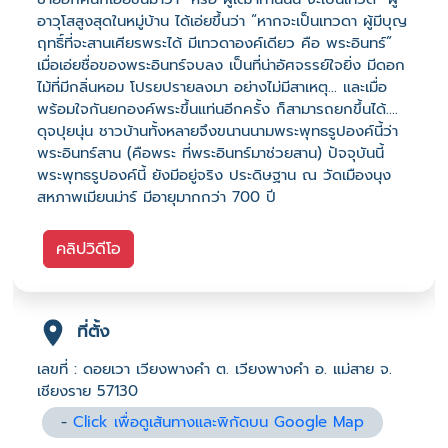
อาวุโสสูงสุดในหมู่บ้าน ได้เอ่ยขึ้นว่า “หากจะเป็นเทวดา ผู้มีบุญ
ฤทธิ์ที่จะสานเศียรพระได้ มีเทวดาองค์เดียว คือ พระอินทร์”
เมื่อเอ่ยชื่อของพระอินทร์จบลง เป็นที่น่าอัศจรรย์ใจยิ่ง มีดอก
ไม้ที่มีกลิ่นหอม โปรยปรายลงมา อย่างไม่มีสาเหตุ... และเมื่อ
พร้อมใจกันยกองค์พระขึ้นแท่นอีกครั้ง ก็สามารถยกขึ้นได้....
ดุจปุยนุ่น ชาวบ้านทั้งหลายจึงขนานนามพระพุทธรูปองค์นี้ว่า
พระอินทร์สาน (คือพระ ที่พระอินทร์มาช่วยสาน) ปัจจุบันนี้
พระพุทธรูปองค์นี้ ยังมีอยู่จริง ประดิษฐาน ณ วัดเมืองนุง
สหภาพเมียนม่าร์ มีอายุมากกว่า 700 ปี
คลิปวิดีโอ
ที่ตั้ง
เลขที่ : ดอยเวา เวียงพางคำ ต. เวียงพางคำ อ. แม่สาย จ.
เชียงราย 57130
-
Click เพื่อดูเส้นทางและพิกัดบน Google Map