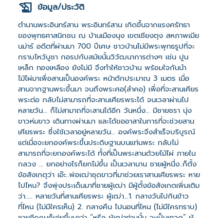
ข้อมูล/ประวัติ
ตำนานพระอินทร์สาน พระอินทร์สาน เกิดขึ้นจากแรงศรัทธา
ของพุทธศาสนิกชน ณ บ้านเมืองนุง เขตเชียงตุง สหภาพเมีย
นม่าร์ อดีตที่ผ่านมา 700 ปีเศษ ชาวบ้านไม่มีพระพุทธรูปที่จะ
กราบไหว้บูชา กอรปกับสมัยนั้นวิวัฒนาการต่างๆ เช่น ปูน
เหล็ก ทองเหลือง ยังไม่มี จึงทำให้ชาวบ้าน พร้อมใจกันนำ
ไม้ไผ่มาเพื่อสานเป็นองค์พระ หน้าตักประมาณ 3 เมตร เมื่อ
สานจากฐานพระขึ้นมา จนถึงพระศอ(ลำคอ) เพื่อที่จะสานเศียร
พระต่อ กลับไม่สามารถที่จะสานเศียรพระได้ จนเวลาผ่านไป
หลายวัน... ก็ไม่สามาถที่จะสานได้อีก วันหนึ่ง... มีชายชรา นุ่ง
ขาวห่มขาว เดินทางผ่านมา และได้ขออาสาในการที่จะช่วยสาน
เศียรพระ ซึ่งใช้เวลาอยู่หลายวัน... องค์พระจึงสำเร็จบริบูรณ์
แต่เมื่อจะยกองค์พระขึ้นประดิษฐานบนแท่นพระ กลับไม่
สามารถที่จะยกองค์พระได้ ทั้งที่เป็นพระสานด้วยไม้ไผ่ ภายใน
กลวง ... ยกอย่างไรก็ยกไม่ขึ้น เป็นเวลานาน ชายผู้หนึ่ง..ก็ตั้ง
ข้อสังเกตุว่า เอ๊ะ..พ่อเฒ่าชุดขาวที่มาช่วยเราสานเศียรพระ หาย
ไปไหน? จึงพุ่งประเด็นมาที่ชายผู้เฒ่า มีผู้ตั้งข้อสังเกตเพิ่มเติม
ว่า..... หลายวันที่สานเศียรพระ ผู้เฒ่า...1. กลางวันไปกินข้าว
ที่ไหน (ไม่มีใครเห็น) 2. กลางคืน ไปนอนที่ไหน (ไม่มีใครทราบ)
ชายอีกคนก็เอ่ยขึ้นมาว่า “หรือ ผู้เฒ่าท่านนั้น จะเป็นเทวด” ผู้