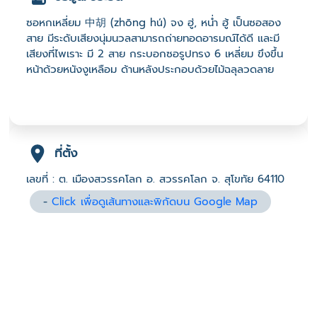
ซอหกเหลี่ยม 中胡 (zhōng hú) จง ฮู่, หน่ำ ฮู้ เป็นซอสอง
สาย มีระดับเสียงนุ่มนวลสามารถถ่ายทอดอารมณ์ได้ดี และมี
เสียงที่ไพเราะ มี 2 สาย กระบอกซอรูปทรง 6 เหลี่ยม ขึงขึ้น
หน้าด้วยหนังงูเหลือม ด้านหลังประกอบด้วยไม้ฉลุลวดลาย
ที่ตั้ง
เลขที่ : ต. เมืองสวรรคโลก อ. สวรรคโลก จ. สุโขทัย 64110
-
Click เพื่อดูเส้นทางและพิกัดบน Google Map