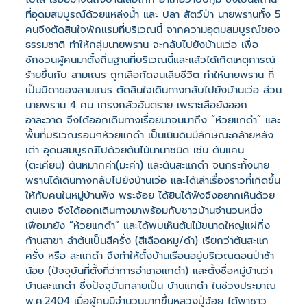
ที่อุดมสมบูรณ์ด้วยแหล่งน้ำ และ ปลา สัตว์ป่า นายพรานทั้ง 5
คนจึงตัดสินใจพักแรมที่บริเวณนี้ จากความอุดมสมบูรณ์ของ
ธรรมชาติ ทำให้กลุ่มนายพราน จะกลับไปยังบ้านเว่อ เพื่อ
ชักชวนผู้คนมาตั้งถิ่นฐานที่บริเวณนี้และแล้วได้เกิดเหตุการณ์
ร้ายขึ้นกับ สามเณร ถูกเสือกัดจนเสียชีวิต ทำให้นายพราน ที่
เป็นบิดาของสามเณร ตัดสินใจเดินทางกลับไปยังบ้านเว่อ ส่วน
นายพราน 4 คน เกรงกลัวอันตราย เพราะเสือยังออก
อาละวาด จึงได้ออกเดินทางเรื่อยมาจนมาถึง “ห้วยแกดำ” และ
พื้นที่บริเวณรอบๆห้วยแกดำ เป็นเนินดินมีลักษณะคล้ายหลัง
เต่า อุดมสมบูรณ์ไปด้วยต้นไม้นานาชนิด เช่น ต้นแคน
(ตะเคียน) ต้นหมากค่า(มะค่า) และต้นสะแกดำ จนกระทั้งนาย
พรานได้เดินทางกลับไปยังบ้านเว่อ และได้เล่าเรื่องราวที่เกิดขึ้น
ให้กับคนในหมู่บ้านฟัง พระจ้อย ได้ยินได้ฟังจึงอยากเห็นด้วย
ตนเอง จึงได้ออกเดินทางมาพร้อมกับชาวบ้านจำนวนหนึ่ง
เพื่อมายัง “ห้วยแกดำ” และได้พบเห็นต้นไม้ขนาดใหญ่แผ่กิ่ง
ก้านสาขา ลำต้นเป็นสีครั่ง (สีเลือดหมู/ดำ) เรียกว่าต้นสะแก
ครั่ง หรือ สะแกดำ จึงทำให้ตั้งบ้านเรือนอยู่บริเวณดอนป่าช้า
น้อย (ปัจจุบันที่ตั้งที่ว่าการอำเภอแกดำ) และตั้งชื่อหมู่บ้านว่า
บ้านสะแกดำ ซึ่งปัจจุบันกลายเป็น บ้านแกดำ ในช่วงประมาณ
พ.ศ.2404 เมื่อผู้คนมีจำนวนมากขึ้นหลวงปู่จ้อย ได้พาชาว