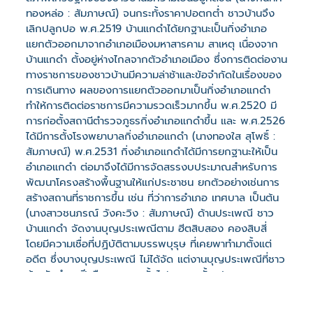
ทองหล่อ : สัมภาษณ์) จนกระทั้งราคาปอตกต่ำ ชาวบ้านจึง
เลิกปลูกปอ พ.ศ.2519 บ้านแกดำได้ยกฐานะเป็นกิ่งอำเภอ
แยกตัวออกมาจากอำเภอเมืองมหาสารคาม สาเหตุ เนื่องจาก
บ้านแกดำ ตั้งอยู่ห่างไกลจากตัวอำเภอเมือง ซึ่งการติดต่องาน
ทางราชการของชาวบ้านมีความล่าช้าและข้อจำกัดในเรื่องของ
การเดินทาง ผลของการแยกตัวออกมาเป็นกิ่งอำเภอแกดำ
ทำให้การติดต่อราชการมีความรวดเร็วมากขึ้น พ.ศ.2520 มี
การก่อตั้งสถานีตำรวจภูธรกิ่งอำเภอแกดำขึ้น และ พ.ศ.2526
ได้มีการตั้งโรงพยาบาลกิ่งอำเภอแกดำ (นางทองใส สุโพธิ์ :
สัมภาษณ์) พ.ศ.2531 กิ่งอำเภอแกดำได้มีการยกฐานะให้เป็น
อำเภอแกดำ ต่อมาจึงได้มีการจัดสรรงบประมาณสำหรับการ
พัฒนาโครงสร้างพื้นฐานให้แก่ประชาชน ยกตัวอย่างเช่นการ
สร้างสถานที่ราชการขึ้น เช่น ที่ว่าการอำเภอ เทศบาล เป็นต้น
(นางสาวชนภรณ์ วังคะวิง : สัมภาษณ์) ด้านประเพณี ชาว
บ้านแกดำ จัดงานบุญประเพณีตาม ฮีตสิบสอง คองสิบสี่
โดยมีความเชื่อที่ปฏิบัติตามบรรพบุรุษ ที่เคยพาทำมาตั้งแต่
อดีต ซึ่งบางบุญประเพณี ไม่ได้จัด แต่งานบุญประเพณีที่ชาว
บ้านจัดทำทุกปี คือ งานบุญบั้งไฟ จนกระทั้ง ประมาณ
พ.ศ.2545 ทางอำเภอ ยกระดับงานประเพณีบุญบั้งไฟให้มี
ความยิ่งใหญ่ จึงนำงานกบ ที่เป็นสัญลักษณ์ของอำเภอมาจัด