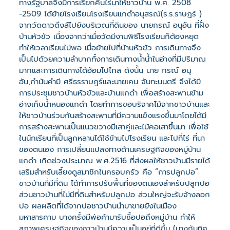
ทางรัฐบาลจึงมีการเรียกคืนไร่นาให้ชาวบ้าน พ.ศ. 2508
-2509 ได้ย้ายโรงเรียนโรงเรียนแกดำอนุสรณ์(ร.ร.ราษฎร์ )
จากวัดดาวดึงส์ไปยังบริเวณที่ดินของ นายกรณ์ อนุอัน ที่ฝั่ง
บ้านหัวขัว เนื่องจากว่าเมื่อวัดมีงานพิธีโรงเรียนก็ต้องหยุด
ทำให้เวลาเรียนไม่พอ เมื่อย้ายไปที่บ้านหัวขัว การเดินทางจึง
เป็นไปด้วยความลำบากทั้งการเดินทางน้ำน้ำในอ่างที่มีปริมาณ
มากและการเดินทางได้อ้อมไปไกล ดังนั้น นาย กรณ์ อนุ
อัน,กำนันคำมี ศรีธรราษฎร์และนายเคน จันทะนนตรี จึงได้มี
การประชุมชาวบ้านหัวขัวและบ้านแกดำ เพื่อสร้างสะพานข้าม
อ่างเก็บน้ำหนองแกดำ โดยทำการขอบริจาคไม้จากชาวบ้านและ
ให้ชาวบ้านร่วมกันสร้างสะพานที่มีความแข็งแรงขึ้นมาโดยได้มี
การสร้างสะพานเป็นแนวขวางมีเสาคู่และไม้คอเสาขึ้นมา เพื่อใช้
ในนักเรียนที่เป็นลูกหลานได้ใช้ข้ามไปโรงเรียน และไปที่ไร่ ที่นา
ของตนเอง การเปลี่ยนแปลงทางด้านเศรษฐกิจของหมู่บ้าน
แกดำ เกิดช่วงประมาณ พ.ศ.2516 ที่ส่งผลให้ชาวบ้านมีรายได้
เสริมสำหรับเลี้ยงดูสมาชิกในครอบครัว คือ “การปลูกปอ”
ชาวบ้านที่มีที่ดิน ได้ทำการปรับพื้นที่ของตนเองสำหรับปลูกปอ
ส่วนชาวบ้านที่ไม่มีที่ดินสำหรับปลูกปอ ส่วนใหญ่จะรับจ้างลอก
ปอ ผลผลิตที่ได้จากปอชาวบ้านนำมาขายยังในเมือง
มหาสารคาม บางครั้งมีพ่อค้ามารับซื้อปอถึงหมู่บ้าน ทำให้
สภาพเศรษฐกิจของชาวบ้านมีความเป็นอยู่ที่ดีขึ้น (นางกันทิศ