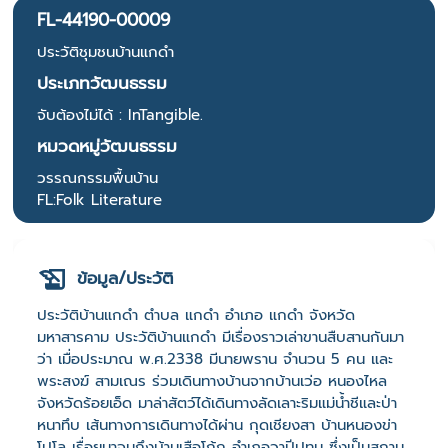
FL-44190-00009
ประวัติชุมชนบ้านแกดำ
ประเภทวัฒนธรรม
จับต้องไม่ได้ : InTangible.
หมวดหมู่วัฒนธรรม
วรรณกรรมพื้นบ้าน
FL:Folk Literature
ข้อมูล/ประวัติ
ประวัติบ้านแกดำ ตำบล แกดำ อำเภอ แกดำ จังหวัด
มหาสารคาม ประวัติบ้านแกดำ มีเรื่องราวเล่าขานสืบสานกันมา
ว่า เมื่อประมาณ พ.ศ.2338 มีนายพราน จำนวน 5 คน และ
พระสงฆ์ สามเณร ร่วมเดินทางบ้านจากบ้านเว่อ หนองไหล
จังหวัดร้อยเอ็ด มาล่าสัตว์ได้เดินทางลัดเลาะริมแม่น้ำชีและป่า
หนาทึบ เส้นทางการเดินทางได้ผ่าน กุดเชียงสา บ้านหนองข่า
โปโล เรื่อยมาจนถึงบ้านเสือโก้ก อำเภอวาปีปทุม ซึ่งเป็นสถาน