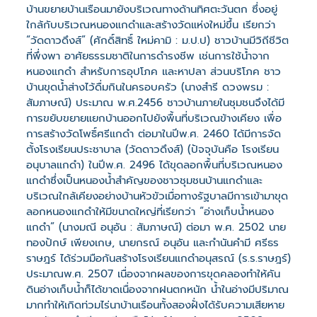
บ้านขยายบ้านเรือนมายังบริเวณทางด้านทิศตะวันตก ซึ่งอยู่
ใกล้กับบริเวณหนองแกดำและสร้างวัดแห่งใหม่ขึ้น เรียกว่า
“วัดดาวดึงส์” (ศักดิ์สิทธิ์ ใหม่คามิ : ม.ป.ป) ชาวบ้านมีวิถีชีวิต
ที่พึ่งพา อาศัยธรรมชาติในการดำรงชีพ เช่นการใช้น้ำจาก
หนองแกดำ สำหรับการอุปโภค และหาปลา ส่วนบริโภค ชาว
บ้านขุดน้ำส่างไว้ดื่มกินในครอบครัว (นางสำรี ดวงพรม :
สัมภาษณ์) ประมาณ พ.ศ.2456 ชาวบ้านภายในชุมชนจึงได้มี
การขยับขยายแยกบ้านออกไปยังพื้นที่บริเวณข้างเคียง เพื่อ
การสร้างวัดโพธิ์ศรีแกดำ ต่อมาในปีพ.ศ. 2460 ได้มีการจัด
ตั้งโรงเรียนประชาบาล (วัดดาวดึงส์) (ปัจจุบันคือ โรงเรียน
อนุบาลแกดำ) ในปีพ.ศ. 2496 ได้ขุดลอกพื้นที่บริเวณหนอง
แกดำซึ่งเป็นหนองน้ำสำคัญของชาวชุมชนบ้านแกดำและ
บริเวณใกล้เคียงอย่างบ้านหัวขัวเมื่อทางรัฐบาลมีการเข้ามาขุด
ลอกหนองแกดำให้มีขนาดใหญ่ที่เรียกว่า “อ่างเก็บน้ำหนอง
แกดำ” (นางมณี อนุอัน : สัมภาษณ์) ต่อมา พ.ศ. 2502 นาย
ทองปักษ์ เพียงเกษ, นายกรณ์ อนุอัน และกำนันคำมี ศรีธร
ราษฎร์ ได้ร่วมมือกันสร้างโรงเรียนแกดำอนุสรณ์ (ร.ร.ราษฎร์)
ประมาณพ.ศ. 2507 เนื่องจากผลของการขุดคลองทำให้คัน
ดินอ่างเก็บน้ำก็ได้ขาดเนื่องจากฝนตกหนัก น้ำในอ่างมีปริมาณ
มากทำให้เกิดท่วมไร่นาบ้านเรือนทั้งสองฝั่งได้รับความเสียหาย