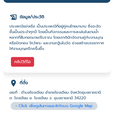
ข้อมูล/ประวัติ
ประเพณีแข่งเรือ เป็นประเพณีที่อยู่คู่คนไทยมานาน ซึ่งจะจัด
ขึ้นเป็นประจำทุกปี โดยเป็นกิจกรรมและการละเล่นในยามน้ำ
หลากที่สืบทอดมาแต่โบราณ โดยปกติมักจัดงานคู่กับงานบุญ
หรือปิดทอง ไหว้พระ และงานกฐินในวัด ช่วยสร้างบรรยากาศ
ให้งานบุญครึกครื้นขึ้น
คลิปวิดีโอ
ที่ตั้ง
เลขที่ : ตำบลโขงเจียม อำเภอโขงเจียม จังหวัดอุบลราชธานี
ต. โขงเจียม อ. โขงเจียม จ. อุบลราชธานี 34220
-
Click เพื่อดูเส้นทางและพิกัดบน Google Map