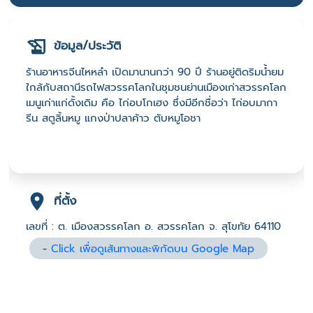
ข้อมูล/ประวัติ
ร้านอาหารจีนไหหลำ เปิดมานานกว่า 90 ปี ร้านอยู่ติดริมน้ำยม
ใกล้กับสถานีรถไฟสวรรคโลกในชุมชนย่านเมืองเก่าสวรรคโลก
เมนูเก่าแก่ดั้งเดิม คือ ไก่อบโกเฮง ซึ่งมีอีกชื่อว่า ไก่อบมากา
รีน สตูลิ้นหมู แกงป่าปลาค้าว ตับหมูโอชา
ที่ตั้ง
เลขที่ : ต. เมืองสวรรคโลก อ. สวรรคโลก จ. สุโขทัย 64110
-
Click เพื่อดูเส้นทางและพิกัดบน Google Map