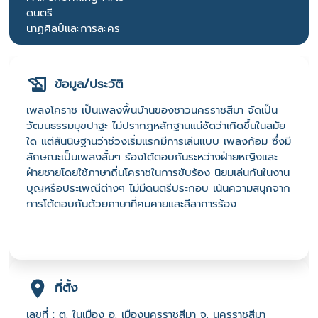
ดนตรี
นาฏศิลป์และการละคร
ข้อมูล/ประวัติ
เพลงโคราช เป็นเพลงพื้นบ้านของชาวนครราชสีมา จัดเป็น
วัฒนธรรมมุขปาฐะ ไม่ปรากฎหลักฐานแน่ชัดว่าเกิดขึ้นในสมัย
ใด แต่สันนิษฐานว่าช่วงเริ่มแรกมีการเล่นแบบ เพลงก้อม ซึ่งมี
ลักษณะเป็นเพลงสั้นๆ ร้องโต้ตอบกันระหว่างฝ่ายหญิงและ
ฝ่ายชายโดยใช้ภาษาถิ่นโคราชในการขับร้อง นิยมเล่นกันในงาน
บุญหรือประเพณีต่างๆ ไม่มีดนตรีประกอบ เน้นความสนุกจาก
การโต้ตอบกันด้วยภาษาที่คมคายและลีลาการร้อง
ที่ตั้ง
เลขที่ : ต. ในเมือง อ. เมืองนครราชสีมา จ. นครราชสีมา