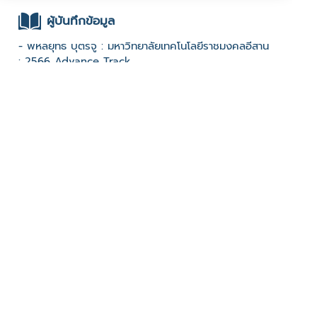
ผู้บันทึกข้อมูล
- พหลยุทธ บุตรจู : มหาวิทยาลัยเทคโนโลยีราชมงคลอีสาน
: 2566 Advance Track
ช่องทางติดต่อ
- 0611081687
มีผู้เข้าชมจำนวน :867 ครั้ง
บันทึกข้อมูลเมื่อวันที่ : 06/07/2023 - ปรับปรุงล่าสุดวันที่ :
24/05/2024