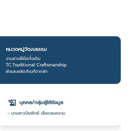
หมวดหมู่วัฒนธรรม
งานช่างฝีมือดั้งเดิม
TC:Traditional Craftsmanship
ผ้าและผลิตภัณฑ์จากผ้า
บุคคล/กลุ่มผู้ให้ข้อมูล
- นางสาวปิยพัทธ์ เลือดสงคราม