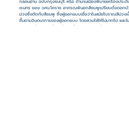
กลอนอ่าน ฉบับกรุงธนบุรี หรือ ตำนานเมืองพิมายเครื่องประ
เรนทร ของ วศน.โคราช อาภรณพันอกสีชมพูเปรียบดั่งดอกบัวสีช
ม่วงซึ่งตัดกับสีชมพู ซึ่งผู้ออกแบบเชื่อว่าในสมัยโบราณสีม่วงเป็
ขึ้นตามจินตนาการของผู้ออกแบบ โดยสวมใส่ให้ไม่มากไป และไม
กายของท้าวปาจิตมีแรงบัลดาลใจมากจากรูปสลัก ศิวะนาฎการหน
คลิปวิดีโอ
ที่ตั้ง
เลขที่ : ต. ในเมือง อ. พิมาย จ. นครราชสีมา 30110
-
Click เพื่อดูเส้นทางและพิกัดบน Google Map