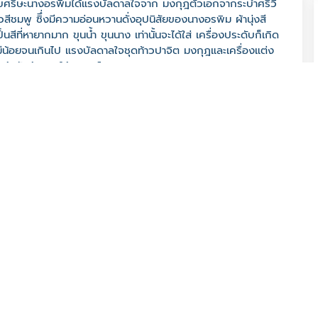
ดับศรีษะนางอรพิมได้แรงบัลดาลใจจาก มงกุฎตัวเอกจากระบำศรีวิ
มพู ซิึ่งมีความอ่อนหวานดั่งอุปนิสัยของนางอรพิม ผ้านุ่งสี
นสีที่หายากมาก ขุนน้ำ ขุนนาง เท่านั้นจะได้ใส่ เครื่องประดับก็เกิด
่น้อยจนเกินไป แรงบัลดาลใจชุดท้าวปาจิต มงกุฎและเครื่องแต่ง
้าบันด้านทิศใต้ปรางค์ประธาน ปราสาทหินพิมาย