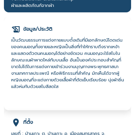
ผ้าและผลิตภัณฑ์จากผ้า
ข้อมูล/ประวัติ
เป็นวัฒนธรรมการแต่งกายแบบดั้งเดิมที่มีเอกลักษณ์โดดเด่น
ของคนมอญทั้งชายและหญิงเป็นสิ่งที่ทำให้ทราบถึงรากเหง้า
และแสดงตัวตนคนมอญได้อย่างชัดเจน คนมอญจะใช้สไบใน
ลักษณะเนผ้าพาดไหล่ทับบนเสื้อ อันเป็นองค์ประกอบสำคัญที่
ขาดไม่ได้ในการแต่งกายเข้าร่วมงานบุญทางพระพุทธศาสนา
งานเทศกาลประเพณี หรือพิธีกรรมที่สำคัญ มักเห็นได้จากผู้
หญิงมอญที่จะแต่งกายด้วยเสื้อผ้าที่ตัดเย็บเรียบร้อย นุ่งผ้าซิ่น
แล้วห่มทับด้วยสไบสีสดใส
ที่ตั้ง
เลขที่ : บ้านเกาะ ต. บ้านเกาะ อ. เมืองสมุทรสาคร จ.