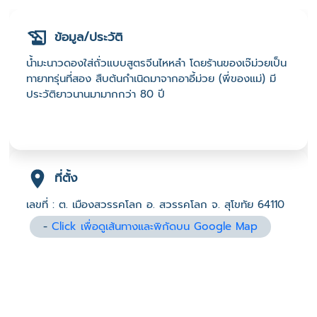
ข้อมูล/ประวัติ
น้ำมะนาวดองใส่ถั่วแบบสูตรจีนไหหลำ โดยร้านของเจ๊ม่วยเป็น
ทายาทรุ่นที่สอง สืบต้นกำเนิดมาจากอาอี้ม่วย (พี่ของแม่) มี
ประวัติยาวนานมามากกว่า 80 ปี
ที่ตั้ง
เลขที่ : ต. เมืองสวรรคโลก อ. สวรรคโลก จ. สุโขทัย 64110
-
Click เพื่อดูเส้นทางและพิกัดบน Google Map