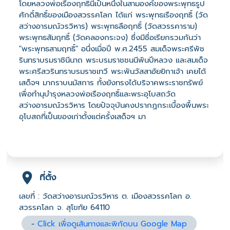
โดยหลวงพ่อเรืองฤทธิ์นี้เป็นหนึ่งในสามองค์ของพระพุทธรูป
ศักดิ์สิทธิ์ของเมืองสวรรคโลก ได้แก่ พระพุทธเรืองฤทธิ์ (วัด
สว่างอารมณ์วรวิหาร) พระพุทธลือฤทธิ์ (วัดสวรรคาราม)
พระพุทธสัมฤทธิ์ (วัดคลองกระจง) ซึ่งมีชื่อเรียกรวมกันว่า
"พระพุทธสามฤทธิ์" อนึ่งเมื่อปี พ.ศ.2455 สมเด็จพระศรีพัช
รินทราบรมราชินีนาถ พระบรมราชชนนีพันปีหลวง และสมเด็จ
พระศรีสวรินทราบรมราชเทวี พระพันวัสสาอัยยิกาเจ้า เคยได้
เสด็จฯ มากราบนมัสการ ทั้งยังทรงได้บริจาคพระราชทรัพย์
เพื่อทำนุบำรุงหลวงพ่อเรืองฤทธิ์และพระอุโบสถวัด
สว่างอารมณ์วรวิหาร โดยปัจจุบันคงปรากฏกระเบื้องพื้นพระ
อุโบสถที่เป็นของเก่าตั้งแต่ครั้งเสด็จฯ มา
ที่ตั้ง
เลขที่ : วัดสว่างอารมณ์วรวิหาร ต. เมืองสวรรคโลก อ.
สวรรคโลก จ. สุโขทัย 64110
-
Click เพื่อดูเส้นทางและพิกัดบน Google Map