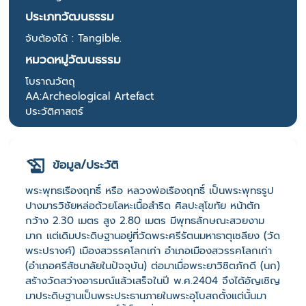
ประเภทวัฒนธรรม
จับต้องได้ : Tangible.
หมวดหมู่วัฒนธรรม
โบราณวัตถุ
AA:Archeological Artefact
ประวัติศาสตร์
ข้อมูล/ประวัติ
พระพุทธเรืองฤทธิ์ หรือ หลวงพ่อเรืองฤทธิ์ เป็นพระพุทธรูป
ปางมารวิชัยหล่อด้วยโลหะเนื้อสำริด ศิลปะสุโขทัย หน้าตัก
กว้าง 2.30 เมตร สูง 2.80 เมตร มีพุทธลักษณะสวยงาม
มาก แต่เดิมประดิษฐานอยู่ที่วัดพระศรีรัตนมหาธาตุเชลียง (วัด
พระปรางค์) เมืองสวรรคโลกเก่า อำเภอเมืองสวรรคโลกเก่า
(อำเภอศรีสัชนาลัยในปัจจุบัน) ต่อมาเมื่อพระยาวิชิตภักดี (นก)
สร้างวัดสว่างอารมณ์แล้วเสร็จในปี พ.ศ.2404 จึงได้อัญเชิญ
มาประดิษฐานเป็นพระประธานภายในพระอุโบสถตั้งแต่นั้นมา