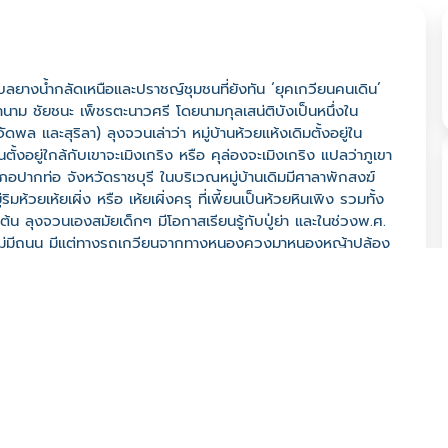
บลยางน้ำกลัดเหนือและปราชญ์ชุมชนที่ยังทัน ‘ยุคเกวียนคนเดิน’
ายานาม ชัยชนะ เพ็ชรตะนาวศรี โดยนามกุลเสน่ติบังเป็นหนึ่งใน
ล และสุริลา) ลุงจวนเล่าว่า หมู่บ้านห้วยแห้งเดิมตั้งอยู่ใน
านตั้งอยู่ใกล้กับเขาจะเมิงเกริง หรือ คุล่องจะเมิงเกริง แปลว่าภูเขา
เภอปากท่อ จังหวัดราชบุรี ในบริเวณหมู่บ้านเดิมมีศาลาพักสงฆ์
ิมห้วยเห้ยเผิ่ง หรือ เห้ยเผิ่งครุ ที่เพี้ยนเป็นห้วยหินเพิง รวมทั้ง
ลายต้น ลุงจวนเองสมัยเด็กๆ มีโอกาสเรียนรู้กับปู่ย่า และในช่วงพ.ศ.
นไม่มีถนน มีแต่ทางรถเกวียนจากทางหนองควงมาหนองหญ้าปล้อง
าย้อยมาขนไม้มีค่าจากในป่าไปขาย พร้อมกับเอาสินค้าจากป่า
ำบลหัวสะพาน บางครั้งก็ตากนุ่นแห้งแล้วนำใส่กระสอบไปขายได้
ยเห้ยเผิ่งมาใช้ในบ้าน เอาขันไปตักเอาทีละกระป๋อง แล้วหาบมาที่
นมาใช้ก็สบายขึ้น หน้าเทศกาลช่วงเดือน 5 แรม 8 ค่ำ ก็มีพิธีก่อ
ระทรายรอบเจดีย์ จัดดอกไม้ ตก 2 ทุ่มชาวบ้านก็มาเวียนศาลา
กไปจับกบทูดที่ไหลมากับน้ำจากห้วยหินเพิง พอน้ำลดก็ไปส่องตาม
ต้องไปนอนในอุโมงค์กองฟางหรือบางครั้งก็นอนในกระสอบป่านเอา