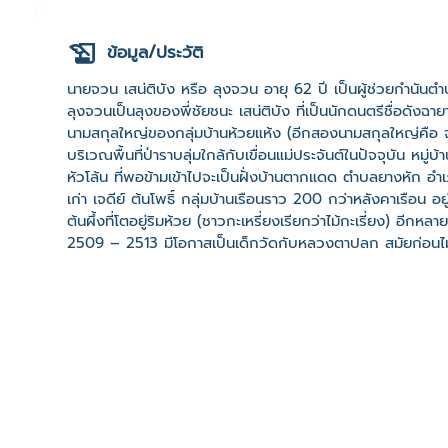
ข้อมูล/ประวัติ
นายจวน เสน่ติบัง หรือ ลุงจวน อายุ 62 ปี เป็นผู้ช่วยกำนันตำ
ลุงจวนเป็นลุงของพี่ชัยชนะ เสน่ติบัง ที่เป็นนักดนตรีชื่อดังฉ
นามสกุลใหญ่ของกลุ่มบ้านห้วยแห้ง (อีกสองนามสกุลใหญ่คือ จัดพ
บริเวณพื้นที่ป่าราบลุ่มใกล้กับเขื่อนแม่ประจันต์ในปัจจุบัน หมู่บ้
หัวโล้น ที่พอข้ามเข้าไปจะเป็นฝั่งบ้านตากแดด ตำบลยางหัก อำ
เก่า เจดีย์ ต้นโพธิ์ กลุ่มบ้านเรือนราว 200 กว่าหลังคาเรือน อยู่ร
ต้นผึ้งที่โตอยู่ริมห้วย (ชาวกะเหรี่ยงเรียกว่าไม้กะเรี่ยง) อีกห
2509 – 2513 มีโอกาสเป็นเด็กวัดกับหลวงตาปลุก สมัยก่อ
เพื่อมาซื้อไม้ทำพะองขึ้นต้นตาล นานๆทีจะมีรถบรรทุกจากแถวเข
พริกพราน ไปแลกกับเกลือ กะปิ กุ้งจ่อมกับทางบ้านเขาย้อย ต
กิโลกรัมละ 2 บาท ชีวิตประจำวันแต่ละวันต้องไปหาบน้ำจากริมห้ว
บ้าน ช่วงหลังคนในชุมชนร่วมกันขุดบ่อน้ำข้างศาลาแล้วโพงน้ำขึ้
เจดีย์ทราย ชาวบ้านก็มาร่วมกันทำกิจกรรม ตอนเย็น ๆ มาก่อพ
มาเต้นรำกันไป ตีกลองกันไป เป่าแคนกันไป ช่วงหน้าน้ำก็จะออ
ร่องห้วย ใช้ตะเกียงน้ำมันส่อง ใช้ฉมวกแทง ส่วนหน้าหนาวก็