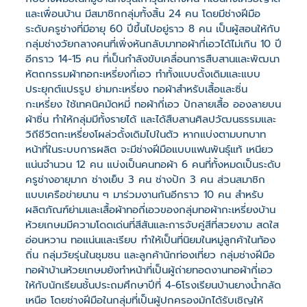
และเพื่อนบ้าน มีสมาชิกกลุ่มทั้งสิ้น 24 คน โดยมีช่างฝีมือ
ระดับครูช่างที่มีอายุ 60 ปีขึ้นไปอยู่ราว 8 คน เป็นผู้สอนให้กับ
กลุ่มช่างวัยกลางคนที่เพิ่งหันกลับมาทอผ้ากี่เอวได้ไม่เกิน 10 ปี
อีกราว 14-15 คน ที่เป็นกำลังขับเคลื่อนการสืบสานและพัฒนา
หัตถกรรมผ้าทอกะเหรี่ยงกี่เอว ทำทั้งแบบดั้งเดิมและแบบ
ประยุกต์แปรรูป ย่ามกะเหรี่ยง ทอผ้าสำหรับเสื้อและซิ่น
กะเหรี่ยง ใช้เทคนิคมัดหมี่ ทอผ้ากี่เอว ปักลายเสื้อ อองลายบน
ผ้าซิ่น ทำให้กลุ่มมีทั้งรายได้ และได้สืบสานศิลปวัฒนธรรมและ
วิถีชีวิตกะเหรี่ยงโผล่วดั้งเดิมไปในตัว หากแบ่งตามบทบาท
หน้าที่ในระบบการผลิต จะมีช่างฝีมือแบบแฟนพันธุ์แท้ เหนียว
แน่นจำนวน 12 คน แบ่งเป็นคนทอผ้า 6 คนที่ทั้งหมดเป็นระดับ
ครูช่างอายุมาก ช่างเย็บ 3 คน ช่างปัก 3 คน ส่วนสมาชิก
แบบเครือข่ายนาน ๆ มาร่วมงานกันอีกราว 10 คน สำหรับ
ผลิตภัณฑ์ย่ามและเสื้อผ้าทอกี่เอวของกลุ่มทอผ้ากะเหรี่ยงบ้าน
ห้วยเกษมมีความโดดเด่นที่สีสันและการจับคู่สีที่สวยงาม สดใส
อ่อนหวาน ทอแน่นและเรียบ ทำให้เป็นที่นิยมในหมู่ลูกค้าในท้อง
ถิ่น กลุ่มวัยรุ่นในชุมชน และลูกค้านักท่องเที่ยว กลุ่มช่างฝีมือ
ทอผ้าบ้านห้วยเกษมยังทำหน้าที่เป็นผู้ถ่ายทอดงานทอผ้ากี่เอว
ให้กับนักเรียนชั้นประถมศึกษาปีที่ 4-6โรงเรียนบ้านยางน้ำกลัด
เหนือ โดยช่างฝีมือในกลุ่มที่เป็นผู้ปกครองมักได้รับเชิญให้