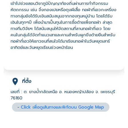
เข้าไปช่วยสอนวิชาภูมิปัญญาท้องถิ่นผ่านการทำกิจกรรม
หัตถกรรม เช่น จิ้งกองเปยหรือตุงผีเสื้อ ทอผ้ากี่เอวกะเหรี่ยง
ทางกลุ่มยังได้รับเงินสนับสนุนจากกองทุนหมู่บ้าน โดยได้รับ
เงินในทุกๆปี เพื่อนำมาเป็นทุนในการซื้อด้ายเพื่อทอผ้า ล่าสุด
ทางทีมวิจัยฯ ได้สนับสนุนให้จัดสถานที่ลานทอผ้ากี่เอว โดย
คนในกลุ่มได้จัดทำแนวเสาและคานสำหรับผูกขึงด้ายยืนสำหรับ
ทอผ้ากี่เอวให้เยาวชนที่สนใจได้มาเรียนทอผ้าในวันหยุดเสาร์
อาทิตย์และวันหยุดเรียนช่วงหน้าร้อน
ที่ตั้ง
เลขที่ : ต. ยางน้ำกลัดเหนือ อ. หนองหญ้าปล้อง จ. เพชรบุรี
76160
-
Click เพื่อดูเส้นทางและพิกัดบน Google Map