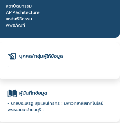
สถาปัตยกรรม
AR:ARchitecture
แหล่งพิธีกรรม
พิพิธภัณฑ์
บุคคล/กลุ่มผู้ให้ข้อมูล
-
ผู้บันทึกข้อมูล
- นายประเสริฐ สุขแสนไกรศร : มหาวิทยาลัยเทคโนโลยี
พระจอมเกล้าธนบุรี :