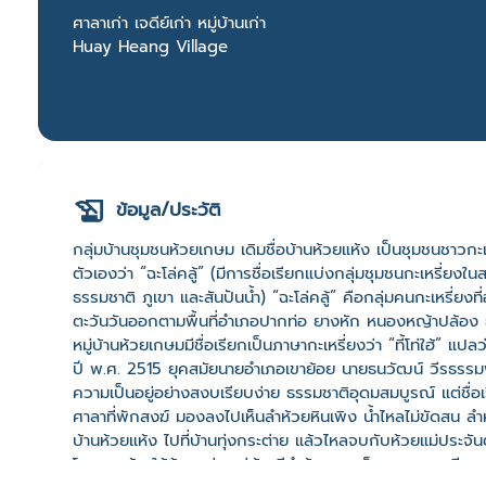
ศาลาเก่า เจดีย์เก่า หมู่บ้านเก่า
Huay Heang Village
ข้อมูล/ประวัติ
กลุ่มบ้านชุมชนห้วยเกษม เดิมชื่อบ้านห้วยแห้ง เป็นชุมชนชาวกะเหร
ตัวเองว่า “ฉะโล่คลู้” (มีการชื่อเรียกแบ่งกลุ่มชุมชนกะเหรี่ย
ธรรมชาติ ภูเขา และสันปันน้ำ) “ฉะโล่คลู้” คือกลุ่มคนกะเหรี่ยงที่
ตะวันวันออกตามพื้นที่อำเภอปากท่อ ยางหัก หนองหญ้าปล้อง ยา
หมู่บ้านห้วยเกษมมีชื่อเรียกเป็นภาษากะเหรี่ยงว่า “ที้โท่ใฮ้” แปล
ปี พ.ศ. 2515 ยุคสมัยนายอำเภอเขาย้อย นายธนวัฒน์ วีรธรรมพูลสว
ความเป็นอยู่อย่างสงบเรียบง่าย ธรรมชาติอุดมสมบูรณ์ แต่ชื่อเรีย
ศาลาที่พักสงฆ์ มองลงไปเห็นลำห้วยหินเพิง น้ำไหลไม่ขัดสน ลำห้วย
บ้านห้วยแห้ง ไปที่บ้านทุ่งกระต่าย แล้วไหลจบกับห้วยแม่ประจั
โดยชาวบ้านให้ข้อมูลว่า หมู่บ้านมีลำห้วยสายเล็กมาบรรจบเรียก