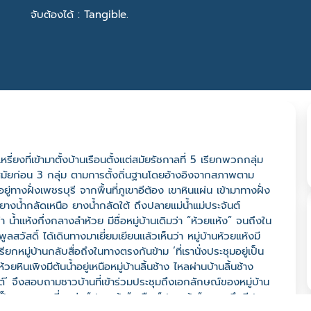
จับต้องได้ : Tangible.
ี่ยงที่เข้ามาตั้งบ้านเรือนตั้งแต่สมัยรัชกาลที่ 5 เรียกพวกกลุ่ม
งในสมัยก่อน 3 กลุ่ม ตามการตั้งถิ่นฐานโดยอ้างอิงจากสภาพตาม
อยู่ทางฝั่งเพชรบุรี จากพื้นที่ภูเขาอีต้อง เขาหินแผ่น เข้ามาทางฝั่ง
งน้ำกลัดเหนือ ยางน้ำกลัดใต้ ถึงปลายแม่น้ำแม่ประจันต์
ว่า น้ำแห้งกึ่งกลางลำห้วย มีชื่อหมู่บ้านเดิมว่า “ห้วยแห้ง” จนถึงใน
ัสดิ์ ได้เดินทางมาเยี่ยมเยียนแล้วเห็นว่า หมู่บ้านห้วยแห้งมี
กหมู่บ้านกลับสื่อถึงในทางตรงกันข้าม ‘ที่เรานั่งประชุมอยู่เป็น
หินเพิงมีต้นน้ำอยู่เหนือหมู่บ้านลิ้นช้าง ไหลผ่านบ้านลิ้นช้าง
นต์’ จึงสอบถามชาวบ้านที่เข้าร่วมประชุมถึงเอกลักษณ์ของหมู่บ้าน
เป็นภาษากะเหรี่ยงว่า “ปะลาเส้ง” หรือ “ปะลาเซ้ย” หมายถึงมีปลา