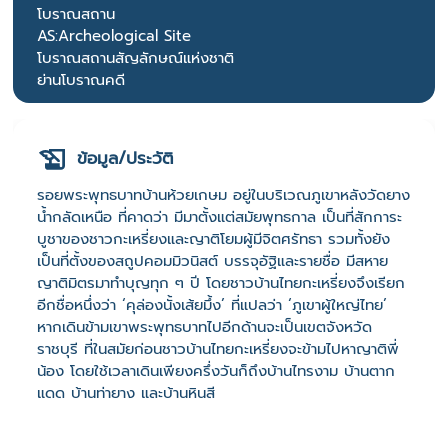
โบราณสถาน
AS:Archeological Site
โบราณสถานสัญลักษณ์แห่งชาติ
ย่านโบราณคดี
ข้อมูล/ประวัติ
รอยพระพุทธบาทบ้านห้วยเกษม อยู่ในบริเวณภูเขาหลังวัดยาง
น้ำกลัดเหนือ ที่คาดว่า มีมาตั้งแต่สมัยพุทธกาล เป็นที่สักการะ
บูชาของชาวกะเหรี่ยงและญาติโยมผู้มีจิตศรัทธา รวมทั้งยัง
เป็นที่ตั้งของสถูปคอมมิวนิสต์ บรรจุอัฐิและรายชื่อ มีสหาย
ญาติมิตรมาทำบุญทุก ๆ ปี โดยชาวบ้านไทยกะเหรี่ยงจึงเรียก
อีกชื่อหนึ่งว่า ‘คุล่องนั้งเส้ยมึ้ง’ ที่แปลว่า ‘ภูเขาผู้ใหญ่ไทย’
หากเดินข้ามเขาพระพุทธบาทไปอีกด้านจะเป็นเขตจังหวัด
ราชบุรี ที่ในสมัยก่อนชาวบ้านไทยกะเหรี่ยงจะข้ามไปหาญาติพี่
น้อง โดยใช้เวลาเดินเพียงครึ่งวันก็ถึงบ้านไทรงาม บ้านตาก
แดด บ้านท่ายาง และบ้านหินสี