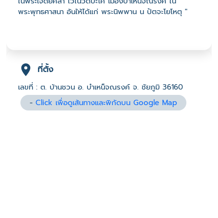
ในพระเจดีย์ศิลา ไว้ในวัดปะโค เมืองบำเหน็จณรงค์ ใน
พระพุทธศาสนา อันให้ได้แก่ พระนิพพาน น ปัตจะโยโหตุ "
ที่ตั้ง
เลขที่ : ต. บ้านชวน อ. บำเหน็จณรงค์ จ. ชัยภูมิ 36160
-
Click เพื่อดูเส้นทางและพิกัดบน Google Map