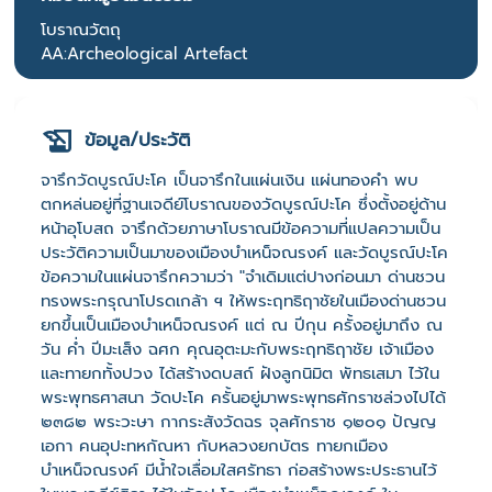
โบราณวัตถุ
AA:Archeological Artefact
ข้อมูล/ประวัติ
จารึกวัดบูรณ์ปะโค เป็นจารึกในแผ่นเงิน แผ่นทองคำ พบ
ตกหล่นอยู่ที่ฐานเจดีย์โบราณของวัดบูรณ์ปะโค ซึ่งตั้งอยู่ด้าน
หน้าอุโบสถ จารึกด้วยภาษาโบราณมีข้อความที่แปลความเป็น
ประวัติความเป็นมาของเมืองบำเหน็จณรงค์ และวัดบูรณ์ปะโค
ข้อความในแผ่นจารึกความว่า "จำเดิมแต่ปางก่อนมา ด่านชวน
ทรงพระกรุณาโปรดเกล้า ฯ ให้พระฤทธิฤาชัยในเมืองด่านชวน
ยกขึ้นเป็นเมืองบำเหน็จณรงค์ แต่ ณ ปีกุน ครั้งอยู่มาถึง ณ
วัน ค่ำ ปีมะเส็ง ฉศก คุณอุตะมะกับพระฤทธิฤาชัย เจ้าเมือง
และทายกทั้งปวง ได้สร้างดบสถ์ ฝังลูกนิมิต พัทธเสมา ไว้ใน
พระพุทธศาสนา วัดปะโค ครั้นอยู่มาพระพุทธศักราชล่วงไปได้
๒๓๘๒ พระวะษา กากระสังวัดฉร จุลศักราช ๑๒๐๑ ปัญญ
เอกา คนอุปะทหกัณหา กับหลวงยกบัตร ทายกเมือง
บำเหน็จณรงค์ มีน้ำใจเลื่อมใสศรัทธา ก่อสร้างพระประธานไว้