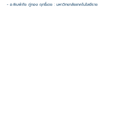
- อ.พิมพ์ภัช ภู่ทอง ฤทธิ์เดช : มหาวิทยาลัยเทคโนโลยีราช
มงคลศรีวิชัย :
ช่องทางติดต่อ
-
มีผู้เข้าชมจำนวน :762 ครั้ง
บันทึกข้อมูลเมื่อวันที่ : 15/03/2023 - ปรับปรุงล่าสุดวันที่ :
15/03/2023