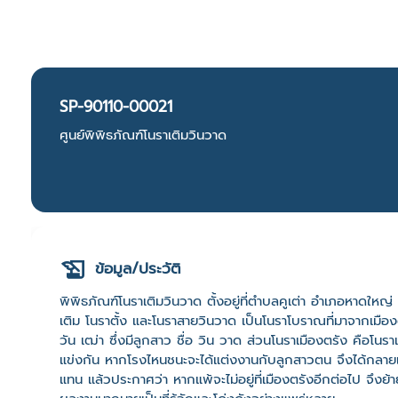
SP-90110-00021
ศูนย์พิพิธภัณฑ์โนราเติมวินวาด
ข้อมูล/ประวัติ
พิพิธภัณฑ์โนราเติมวินวาด ตั้งอยู่ที่ตำบลคูเต่า อำเภอหาดให
เติม โนราตั้ง และโนราสายวินวาด เป็นโนราโบราณที่มาจากเม
วัน เฒ่า ซึ่งมีลูกสาว ชื่อ วิน วาด ส่วนโนราเมืองตรัง คือโนราเ
แข่งกัน หากโรงไหนชนะจะได้แต่งงานกับลูกสาวตน จึงได้กลายเป็
แทน แล้วประกาศว่า หากแพ้จะไม่อยู่ที่เมืองตรังอีกต่อไป จึงย้