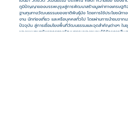
เป็นมา วิถีชีวิต วัฒนธรรม ประเพณี ศิลปะ ความเชื่อ ของชาติ
ภูมิปัญญาของบรรพบุรุษสู่การพัฒนาสร้างมูลค่าทางเศรษฐกิจอย
ฐานทุนทางวัฒนธรรมของชาติพันธุ์ม้ง โดยการใช้ประโยชน์ทา
งาน นักท่องเที่ยว และหรือบุคคลทั่วไป โดยผ่านการนำชมจากน
ปัจจุบัน สู่การเชื่อมโยงพื้นที่วัฒนธรรมและจุดสำคัญต่างๆ ใน
หวงแหนทุนทรัพยากรทางวัฒนธรรมของชุมชนไว้ด้วยการสืบสาน
รุ่นอย่างมีส่วนร่วม
คลิปวิดีโอ
ที่ตั้ง
เลขที่ : โรงเรียนป่าไม้อุทิศ 4 ต. คีรีราษฎร์ อ. พบพระ จ. ตา
-
Click เพื่อดูเส้นทางและพิกัดบน Google Map