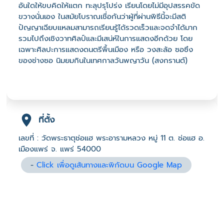
อันใดให้ขบคิดให้แตก ทะลุปรุโปร่ง เรียนโดยไม่มีอุปสรรคขัด
ขวางนั่นเอง ในสมัยโบราณเชื่อกันว่าผู้ที่ผ่านพิธีนี้จะมีสติ
ปัญญาเฉียบแหลมสามารถเรียนรู้ได้รวดเร็วและจดจำได้มาก
รวมไปถึงเชิงวาทศิลป์และมีเสน่ห์ในการแสดงอีกด้วย โดย
เฉพาะศิลปะการแสดงดนตรีพื้นเมือง หรือ วงสะล้อ ซอซึง
ของช่างซอ นิมยมกินในเทศกาลวันพญาวัน (สงกรานต์)
ที่ตั้ง
เลขที่ : วัดพระธาตุช่อแฮ พระอารามหลวง หมู่ 11 ต. ช่อแฮ อ.
เมืองแพร่ จ. แพร่ 54000
-
Click เพื่อดูเส้นทางและพิกัดบน Google Map