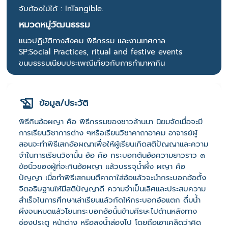
จับต้องไม่ได้ : InTangible.
หมวดหมู่วัฒนธรรม
แนวปฏิบัติทางสังคม พิธีกรรม และงานเทศกาล
SP:Social Practices, ritual and festive events
ขนบธรรมเนียบประเพณีเกี่ยวกับการทำมาหากิน
ข้อมูล/ประวัติ
พิธีกินอ้อผญา คือ พิธีกรรมของชาวล้านนา นิยมจัดเมื่อจะมี
การเรียนวิชาการต่าง ๆหรือเรียนวิชาคาถาอาคม อาจารย์ผู้
สอนจะทำพิธีเสกอ้อผญาเพื่อให้ผู้เรียนเกิดสติปัญญาและความ
จำในการเรียนวิชานั้น อ้อ คือ กระบอกต้นอ้อความยาวราว ๓
ข้อนิ้วของผู้ที่จะกินอ้อผญา แล้วบรรจุน้ำผึ้ง ผญา คือ
ปัญญา เมื่อทำพิธีเสกมนตืคาถาใส่อ้อแล้วจะนำกระบอกอ้อตั้ง
จิตอธิษฐานให้มีสติปัญญาดี ความจำเป็นเลิศและประสบความ
สำเร็จในการศึกษาเล่าเรียนแล้วกัดให้กระบอกอ้อแตก ดื่มน้ำ
ผึงจนหมดแล้วโยนกระบอกอ้อนั้นข้ามศีรษะไปด้านหลังทาง
ช่องประตู หน้าต่าง หรือลงน้ำล่องไป โดยถือเอาเคล็ดว่าคิด