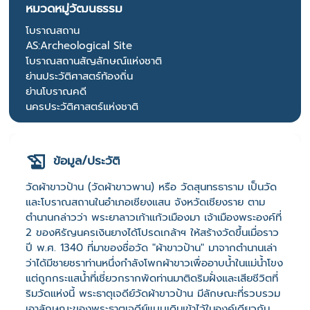
หมวดหมู่วัฒนธรรม
โบราณสถาน
AS:Archeological Site
โบราณสถานสัญลักษณ์แห่งชาติ
ย่านประวัติศาสตร์ท้องถิ่น
ย่านโบราณคดี
นครประวัติศาสตร์แห่งชาติ
ข้อมูล/ประวัติ
วัดผ้าขาวป้าน (วัดผ้าขาวพาน) หรือ วัดสุนทรธาราม เป็นวัด
และโบราณสถานในอำเภอเชียงแสน จังหวัดเชียงราย ตาม
ตำนานกล่าวว่า พระยาลาวเก้าแก้วเมืองมา เจ้าเมืองพระองค์ที่
2 ของหิรัญนครเงินยางได้โปรดเกล้าฯ ให้สร้างวัดขึ้นเมื่อราว
ปี พ.ศ. 1340 ที่มาของชื่อวัด "ผ้าขาวป้าน" มาจากตำนานเล่า
ว่าได้มีชายชราท่านหนึ่งกำลังโพกผ้าขาวเพื่ออาบน้ำในแม่น้ำโขง
แต่ถูกกระแสน้ำที่เชี่ยวกรากพัดท่านมาติดริมฝั่งและเสียชีวิตที่
ริมวัดแห่งนี้ พระธาตุเจดีย์วัดผ้าขาวป้าน มีลักษณะที่รวบรวม
เอาลักษณะของพระธาตุเจดีย์แบบเดิมเข้าไว้ในองค์เดียวกัน