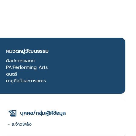
หมวดหมู่วัฒนธรรม
ศิลปะการแสดง
PA:Performing Arts
ดนตรี
นาฏศิลป์และการละคร
บุคคล/กลุ่มผู้ให้ข้อมูล
- ส.จ้าวพลัง