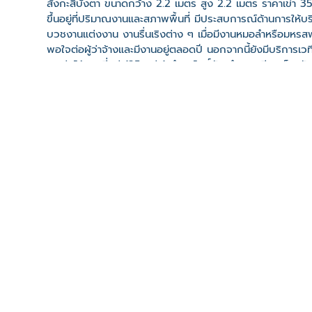
สังกะสีบังตา ขนาดกว้าง 2.2 เมตร สูง 2.2 เมตร ราคาเข่า 350 บ
ขึ้นอยู่ที่ปริมาณงานและสภาพพื้นที่ มีประสบการณ์ด้านการให้บร
บวชงานแต่งงาน งานรื่นเริงต่าง ๆ เมื่อมีงานหมอลำหรือมหรสพต
พอใจต่อผู้ว่าจ้างและมีงานอยู่ตลอดปี นอกจากนี้ยังมีบริการ
ติดต่อได้ตามที่อยู่ 125 หมู่ 1 ตำบลโพธิ์สัย อำเภอศรีสมเด็จ
เว็บไซต์
ที่ตั้ง
เลขที่ : 125 หมู่ 1 ต. โพธิ์สัย อ. ศรีสมเด็จ จ. ร้อยเอ็ด 45280
-
Click เพื่อดูเส้นทางและพิกัดบน Google Map