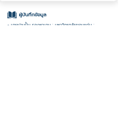
ผู้บันทึกข้อมูล
- นายปานปั้น รองหานาม : มหาวิทยาลัยขอนแก่น :
ช่องทางติดต่อ
- 0899437840
มีผู้เข้าชมจำนวน :858 ครั้ง
บันทึกข้อมูลเมื่อวันที่ : 08/01/2023 - ปรับปรุงล่าสุดวันที่ :
08/01/2023