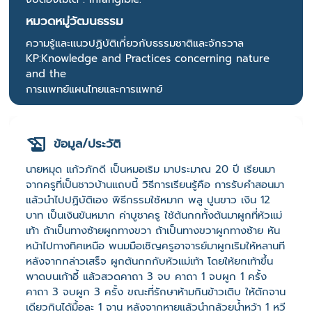
หมวดหมู่วัฒนธรรม
ความรู้และแนวปฏิบัติเกี่ยวกับธรรมชาติและจักรวาล
KP:Knowledge and Practices concerning nature
and the
การแพทย์แผนไทยและการแพทย์
ข้อมูล/ประวัติ
นายหมุด แก้วภักดี เป็นหมอเริม มาประมาณ 20 ปี เรียนมา
จากครูที่เป็นชาวบ้านแถบนี้ วิธีการเรียนรู้คือ การรับคำสอนมา
แล้วนำไปปฏิบัติเอง พิธีกรรมใช้หมาก พลู ปูนขาว เงิน 12
บาท เป็นเงินขันหมาก ค่าบูชาครู ใช้ต้นกกทั้งต้นมาผูกที่หัวแม่
เท้า ถ้าเป็นทางซ้ายผูกทางขวา ถ้าเป็นทางขวาผูกทางซ้าย หัน
หน้าไปทางทิศเหนือ พนมมือเชิญครูอาจารย์มาผูกเริมให้หลานที
หลังจากกล่าวเสร็จ ผูกต้นกกกับหัวแม่เท้า โดยให้ยกเท้าขึ้น
พาดบนเก้าอี้ แล้วสวดคาถา 3 จบ คาถา 1 จบผูก 1 ครั้ง
คาถา 3 จบผูก 3 ครั้ง ขณะที่รักษาห้ามกินข้าวเติบ ให้ตักจาน
เดียวกินได้มื้อละ 1 จาน หลังจากหายแล้วนำกล้วยน้ำหว้า 1 หวี