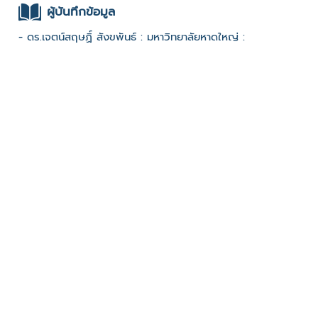
ผู้บันทึกข้อมูล
- ดร.เจตน์สฤษฏิ์ สังขพันธ์ : มหาวิทยาลัยหาดใหญ่ :
ช่องทางติดต่อ
- 0812751381
มีผู้เข้าชมจำนวน :857 ครั้ง
บันทึกข้อมูลเมื่อวันที่ : 20/12/2022 - ปรับปรุงล่าสุดวันที่ :
20/12/2022