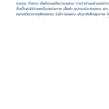
เกษตร ทำสวน เมื่อมีงานหรือการแสดง การว่าจ้างแล้วแต่เจ
ซึ่งเป็นค่าใช้จ่ายเครื่องแต่งกาย เสื้อผ้า อุปกรณ์การแสดง เช่น
อย่างเดียวตามเสียงเพลง ไม่มีการแสดง มโนราห์เพื่อสุขภาพ โ
แสดงใช้เวลาครึ่งชั่วโมง โนราห์บีบไม่ต้องใส่เครื่องประดับ ใส่
ที่ตั้ง
เลขที่ : 54 หมู่ 2 ต. คลองขุด อ. เมืองสตูล จ. สตูล 91000
-
Click เพื่อดูเส้นทางและพิกัดบน Google Map