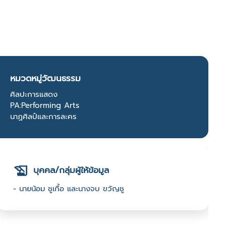
หมวดหมู่วัฒนธรรม
ศิลปะการแสดง
PA:Performing Arts
นาฏศิลป์และการละคร
บุคคล/กลุ่มผู้ให้ข้อมูล
- นายน้อม ชูเกื้อ และนางจบ ขวัญชู