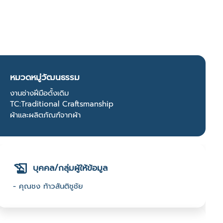
หมวดหมู่วัฒนธรรม
งานช่างฝีมือดั้งเดิม
TC:Traditional Craftsmanship
ผ้าและผลิตภัณฑ์จากผ้า
บุคคล/กลุ่มผู้ให้ข้อมูล
- คุณชง ท้าวสันติชูชัย