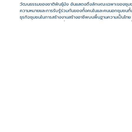
วัฒนธรรมของชาติพันธุ์ม้ง อันแสดงถึงลักษณะเฉพาะของชุมชนพื
ความหมายและการรับรู้ร่วมกันของทั้งคนในและคนนอกชุมชนทั
ธุรกิจชุมชนในการสร้างงานสร้างอาชีพบนพื้นฐานความเป็นไทย 
ทางวัฒนธรรมร่วมสมัยที่สามารถพูดต่อกันได้ว่า “ใยกัญชงเหนี
ที่ตั้ง
เลขที่ : บ้านป่าคาใหม่ ต. คีรีราษฎร์ อ. พบพระ จ. ตาก 63160
-
Click เพื่อดูเส้นทางและพิกัดบน Google Map