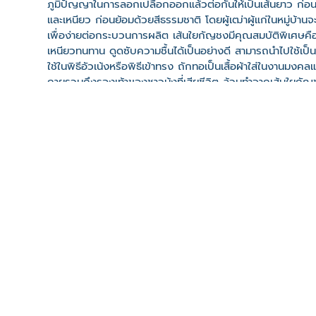
ภูมิปัญญาในการลอกเปลือกออกแล้วต่อกันให้เป็นเส้นยาว ก่อนที่จ
และเหนียว ก่อนย้อมด้วยสีธรรมชาติ โดยผู้เฒ่าผู้แก่ในหมู่บ้า
เพื่อง่ายต่อกระบวนการผลิต เส้นใยกัญชงมีคุณสมบัติพิเศษคือเ
เหนียวทนทาน ดูดซับความชื้นได้เป็นอย่างดี สามารถนำไปใช้เป็นสา
ใช้ในพิธีอัวเน้งหรือพิธีเข้าทรง ถักทอเป็นเสื้อผ้าใส่ในงานมงคลแ
กายรวมถึงรองเท้าของชาวม้งที่เสียชีวิต ล้วนทำจากเส้นใยกัญชง
และสื่อสารกับวิญญาณบรรพชนได้ หากไม่ใส่เสื้อผ้าที่ทอจาก
เส้นใยกัญชง จึงเป็นวัตถุดิบแรกเริ่มที่สามารถนำไปต่อยอดเป็
ที่ตั้ง
เลขที่ : บ้านใหม่ยอดคีรี ต. คีรีราษฎร์ อ. พบพระ จ. ตาก 631
-
Click เพื่อดูเส้นทางและพิกัดบน Google Map