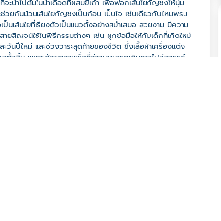
ะนำไปต้มในน้ำเดือดที่ผสมขี้เถ้า เพื่อฟอกเส้นใยกัญชงให้นุ่ม
นจะช่วยกันม้วนเส้นใยกัญชงเป็นก้อน เป็นไจ เช่นเดียวกับไหมพรม
ป็นเส้นใยที่เรียงตัวเป็นแนวตั้งอย่างสม่ำเสมอ สวยงาม มีความ
ยสิญจน์ใช้ในพิธีกรรมต่างๆ เช่น ผูกข้อมือให้กับเด็กที่เกิดใหม่
ละวันปีใหม่ และช่วงวาระสุดท้ายของชีวิต ซึ่งเสื้อผ้าเครื่องแต่ง
ทั้งสิ้น เพราะด้วยความเชื่อที่ว่าจะสามารถเดินทางไปสู่สวรรค์
ใยกัญชงแล้ววิญญาณของผู้นั้นจะต้องล่องลอยไปอย่างไร้จุดหมาย
นผลิตภัณฑ์ต่างๆ อย่างสร้างสรรค์
60