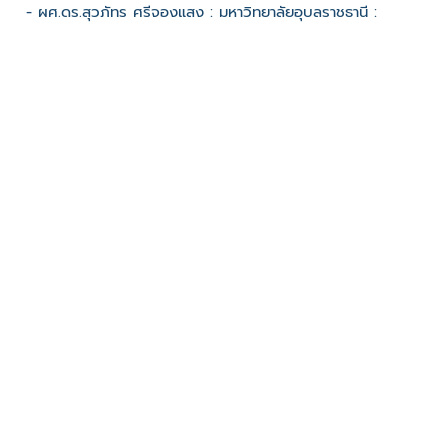
- ผศ.ดร.สุวภัทร ศรีจองแสง : มหาวิทยาลัยอุบลราชธานี :
ช่องทางติดต่อ
- 0813766884
มีผู้เข้าชมจำนวน :868 ครั้ง
บันทึกข้อมูลเมื่อวันที่ : 06/12/2022 - ปรับปรุงล่าสุดวันที่ :
06/12/2022