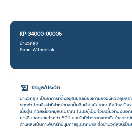
KP-34000-00006
บ้านวิถีสุข
Bann Witheesuk
ข้อมูล/ประวัติ
บ้านวิถีสุข เป็นอาคารที่ตั้งอยู่ในย่านเมืองเก่าของจังหวัดอุบล
ของชำ โดยสินค้าที่จำหน่ายจะเป็นสินค้ายุคโบราณ ซึ่งปัจจุบันหา
เนื้อตุ๋น ก๋วยเตี๋ยวหมูสับโบราณ (บ่ะช่อ)เป็นก๋วยเตี๋ยวที่บ่
การสืบทอดมาแล้วกว่า 50ปี และยังมีข้าวราดแกงกับน้ำจรวดโบร
ด้านหลังเป็นคาเฟ่บาร์ที่มีมุมถ่ายรูปมากมาย ซึ่งบ้านวิถีสุขนี้เป็