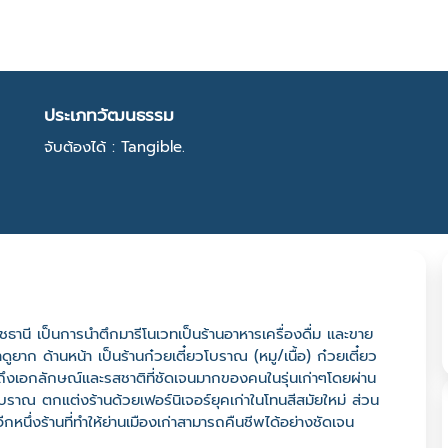
ประเภทวัฒนธรรม
จับต้องได้ : Tangible.
ราชธานี เป็นการนำตึกมารีโนเวทเป็นร้านอาหารเครื่องดื่ม และขาย
ดูยาก ด้านหน้า เป็นร้านก๋วยเตี๋ยวโบราณ (หมู/เนื้อ) ก๋วยเตี๋ยว
งบอกถึงเอกลักษณ์และรสชาติที่ชัดเจนมากของคนในรุ่นเก่าๆโดยผ่าน
าณ ตกแต่งร้านด้วยเฟอร์นิเจอร์ยุคเก่าในโทนสีสมัยใหม่ ส่วน
นอีกหนึ่งร้านที่ทำให้ย่านเมืองเก่าสามารถคืนชีพได้อย่างชัดเจน