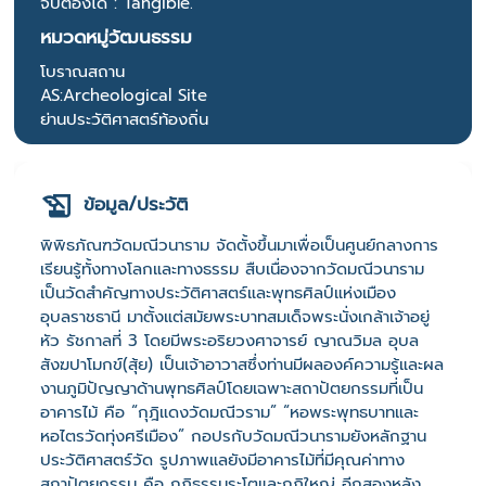
จับต้องได้ : Tangible.
หมวดหมู่วัฒนธรรม
โบราณสถาน
AS:Archeological Site
ย่านประวัติศาสตร์ท้องถิ่น
ข้อมูล/ประวัติ
พิพิธภัณฑวัดมณีวนาราม จัดตั้งขึ้นมาเพื่อเป็นศูนย์กลางการ
เรียนรู้ทั้งทางโลกและทางธรรม สืบเนื่องจากวัดมณีวนาราม
เป็นวัดสำคัญทางประวัติศาสตร์และพุทธศิลป์แห่งเมือง
อุบลราชธานี มาตั้งแต่สมัยพระบาทสมเด็จพระนั่งเกล้าเจ้าอยู่
หัว รัชกาลที่ 3 โดยมีพระอริยวงศาจารย์ ญาณวิมล อุบล
สังฆปาโมกข์(สุ้ย) เป็นเจ้าอาวาสซึ่งท่านมีผลองค์ความรู้และผล
งานภูมิปัญญาด้านพุทธศิลป์โดยเฉพาะสถาปัตยกรรมที่เป็น
อาคารไม้ คือ “กุฎิแดงวัดมณีวราม” “หอพระพุทธบาทและ
หอไตรวัดทุ่งศรีเมือง” กอปรกับวัดมณีวนารามยังหลักฐาน
ประวัติศาสตร์วัด รูปภาพแลยังมีอาคารไม้ที่มีคุณค่าทาง
สถาปัตยกรรม คือ กุฏิธรรมระโตและกุฏิใหญ่ อีกสองหลัง