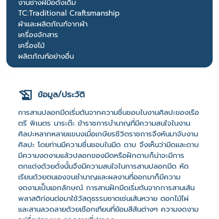
งานช่างฝีมือดั้งเดิม
TC:Traditional Craftsmanship
ผ้าและผลิตภัณฑ์จากผ้า
เครื่องจักสาร
เครื่องไม้
ผลิตภัณฑ์อย่างอื่น
ข้อมูล/ประวัติ
การสานปลอกมีดเริ่มต้นจากความชื่นชอบในงานศิลปะของเรือ
ตรี พิเนตร นาระต๊ะ ข้าราชการบำนาญที่มีความสนใจในงาน
ศิลปะหลากหลายแขนงเมื่อเกษียรชีวิตราชการจึงหันมาจับงาน
ศิลปะ โดยท่านมีความชื่นชอบในมีด ดาบ จึงเห็นว่ามีดและดาบ
มีความงดงามแล้วปลอกของมีดหรือฝักดาบก็น่าจะมีการ
ตกแต่งด้วยดั่งนั้นจึงมีความสนใจในการสานปลอกมีด หัด
เรียนด้วยตนเองจนชำนาญและผลงานที่ออกมาก็มีความ
งดงามเป็นเอกลักษณ์ การสานฝักมีดเริ่มต้นจากการสานเส้น
พลาสติก่อนต่อมาใช้วัสดุธรรมชาตเช่นเส้นหวาย ตอกไม้ไผ่
และสานลวดลายด้วยเชือกเทียนที่ย้อมสีสันต่างๆ ความงดงาม