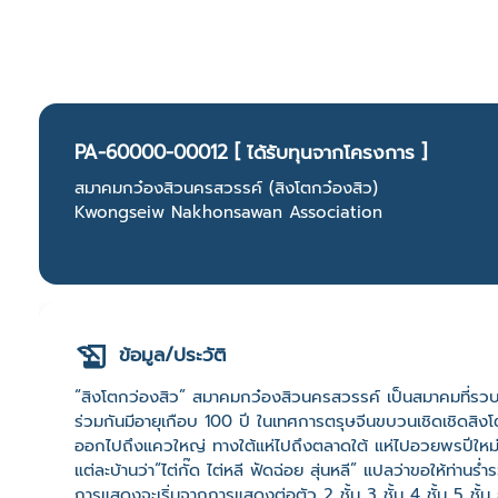
PA-60000-00012 [ ได้รับทุนจากโครงการ ]
สมาคมกว๋องสิวนครสวรรค์ (สิงโตกว๋องสิว)
Kwongseiw Nakhonsawan Association
ข้อมูล/ประวัติ
“สิงโตกว่องสิว” สมาคมกว๋องสิวนครสวรรค์ เป็นสมาคมที่รวบร
ร่วมกันมีอายุเกือบ 100 ปี ในเทศการตรุษจีนขบวนเชิดเชิดสิงโ
ออกไปถึงแควใหญ่ ทางใต้แห่ไปถึงตลาดใต้ แห่ไปอวยพรปีให
แต่ละบ้านว่า“ไต่กั๊ด ไต่หลี ฟัดฉ่อย สุ่นหลี” แปลว่าขอให้ท่านร
การแสดงจะเริ่มจากการแสดงต่อตัว 2 ชั้น 3 ชั้น 4 ชั้น 5 ชั้น