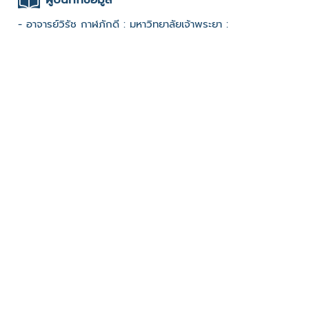
- อาจารย์วิรัช กาฬภักดี : มหาวิทยาลัยเจ้าพระยา :
ช่องทางติดต่อ
-
มีผู้เข้าชมจำนวน :1179 ครั้ง
บันทึกข้อมูลเมื่อวันที่ : 14/10/2022 - ปรับปรุงล่าสุดวันที่ :
08/10/2023