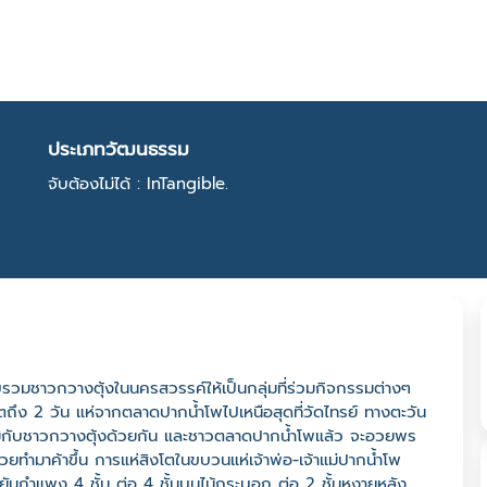
ประเภทวัฒนธรรม
จับต้องไม่ได้ : InTangible.
วมชาวกวางตุ้งในนครสวรรค์ให้เป็นกลุ่มที่ร่วมกิจกรรมต่างๆ
ตถึง 2 วัน แห่จากตลาดปากน้ำโพไปเหนือสุดที่วัดไทรย์ ทางตะวัน
ม่กับชาวกวางตุ้งด้วยกัน และชาวตลาดปากน้ำโพแล้ว จะอวยพร
่ำรวยทำมาค้าขึ้น การแห่สิงโตในขบวนแห่เจ้าพ่อ-เจ้าแม่ปากน้ำโพ
 ยันกำแพง 4 ชั้น ต่อ 4 ชั้นบนไม้กระบอก ต่อ 2 ชั้นหงายหลัง