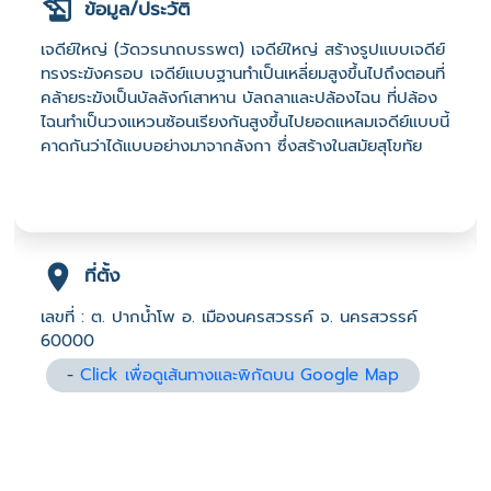
ข้อมูล/ประวัติ
เจดีย์ใหญ่ (วัดวรนาถบรรพต) เจดีย์ใหญ่ สร้างรูปแบบเจดีย์
ทรงระฆังครอบ เจดีย์แบบฐานทำเป็นเหลี่ยมสูงขึ้นไปถึงตอนที่
คล้ายระฆังเป็นบัลลังก์เสาหาน บัลถลาและปล้องไฉน ที่ปล้อง
ไฉนทำเป็นวงแหวนซ้อนเรียงกันสูงขึ้นไปยอดแหลมเจดีย์แบบนี้
คาดกันว่าได้แบบอย่างมาจากลังกา ซึ่งสร้างในสมัยสุโขทัย
ที่ตั้ง
เลขที่ : ต. ปากน้ำโพ อ. เมืองนครสวรรค์ จ. นครสวรรค์
60000
-
Click เพื่อดูเส้นทางและพิกัดบน Google Map