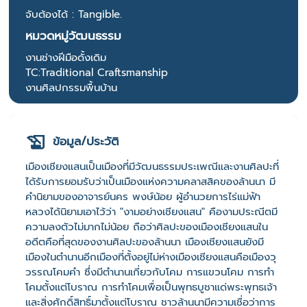
จับต้องได้ : Tangible.
หมวดหมู่วัฒนธรรม
งานช่างฝีมือดั้งเดิม
TC:Traditional Craftsmanship
งานศิลปกรรมพื้นบ้าน
ข้อมูล/ประวัติ
เมืองเชียงแสนเป็นเมืองที่มีวัฒนธรรมประเพณีและงานศิลปะที่
ได้รับการยอมรับว่าเป็นเมืองแห่งความคลาสสิคของล้านนา มี
คำนิยามของอาจารย์นคร พงษ์น้อย ผู้อำนวยการไร่แม่ฟ้า
หลวงได้นิยามเอาไว้ว่า "งามอย่างเชียงแสน" คืองามประณีตมี
ความลงตัวไม่มากไม่น้อย ถือว่าศิลปะของเมืองเชียงแสนใน
อดีตคือที่สุดของงานศิลปะของล้านนา เมืองเชียงแสนยังมี
เมืองในตำนานอีกเมืองที่ตั้งอยู่ไม่ห่างเมืองเชียงแสนคือเมืองวุ
วรรณโคมคำ ซึ่งมีตำนานเกี่ยวกับโคม การแขวนโคม การทำ
โคมตั้งแต่โบราณ การทำโคมเพื่อเป็นพุทธบูชาแด่พระพุทธเจ้า
และสิ่งศักดิ์สิทธิ์มาตั้งแต่โบราณ ชาวล้านนามีความเชื่อว่าการ