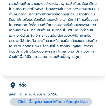
ถวายโคมเพื่อถวายแสงสว่างแด่พระพุทธเจ้าเกิดมาในชาติต่อ
ไปจะเกิดมามีสติปัญญา มีแสงสว่างในชีวิต ชาวเชียงแสนนิยม
ทำโคมอย่างโบราณตามชาติพันธุ์ของตนเองเช่น ชาวไทยวน
นิยมทำโคมรังมดส้มหรือโคมมะเต้า ชาวไทใหญ่ทำโคมเงี้ยวและ
โคมกระบอก ไทลื้อนิยมทำโคมกระบอกหรือโคมแข้งช่าง ชาว
ลาวหลวงพระบางนิยมทำโคมรูปดาว เป็นต้น โคมที่ทำกันใน
แต่ละชาติพันธุ์ก็จะมีการแขวนประดับในช่วงพิธีต่างๆหรือ
ประเพณีสำคัญคือ ชาวไทยวนหรือคนเมืองนิยมแขวนประดับ
โคมในวันลอยกระทง หรือวันยี่เป็ง ชาวไทใหญ่และชาวลาว
นิยมประดับโคมในวันออกพรรษา โคมสามารถประดับวัดและ
บ้านได้เพื่อให้มีความสวยงามและเพื่อเป็นพุทธบูชา
ที่ตั้ง
เลขที่ : ต. อ. จ. เชียงราย 57150
-
Click เพื่อดูเส้นทางและพิกัดบน Google Map