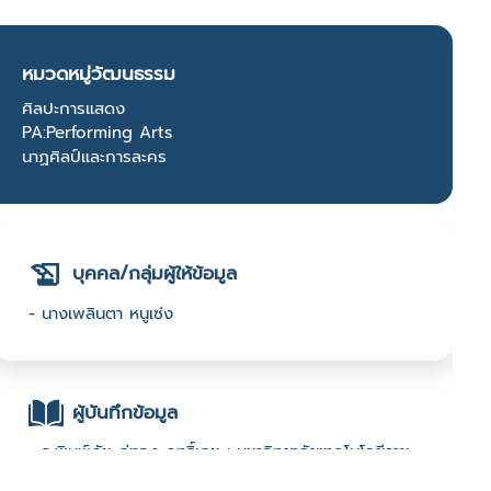
หมวดหมู่วัฒนธรรม
ศิลปะการแสดง
PA:Performing Arts
นาฏศิลป์และการละคร
บุคคล/กลุ่มผู้ให้ข้อมูล
- นางเพลินตา หนูเซ่ง
ผู้บันทึกข้อมูล
- อ.พิมพ์ภัช ภู่ทอง ฤทธิ์เดช : มหาวิทยาลัยเทคโนโลยีราช
มงคลศรีวิชัย :