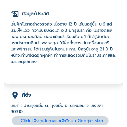
ข้อมูล/ประวัติ
เริ่มฝึกโนราอย่างจริงจัง เมื่ออายุ 12 ปี เรียนอยู่ชั้น ป.6 แต่
เริ่มเห็ฯแวว ความชอบตั้งแต่ อ.3 มีครูโนรา คือ โนราอดุลย์
ทอง ประคองศิลป์ ต่อมาเมื่อเข้าเรียนชั้น ม.1 ก็ได้รู้จักกับด
นราประกายศิลป์ เพชรสกุล ได้ฝึกทั้งการเล่นเครื่องดนตรี
และพิธีกรรม ได้เรียนรู้กับโนราประกาย ปัจจุบันอายุ 21 ปี ปี
หน้าจะทำพิธีตัดจุกผูกผ้า ทำการแสดงร่วมกับโนราประกายและ
โนราอดุลย์ทอง
ที่ตั้ง
เลขที่ : บ้านทุ่งขมิ้น ต. ทุ่งขมิ้น อ. นาหม่อม จ. สงขลา
90310
-
Click เพื่อดูเส้นทางและพิกัดบน Google Map