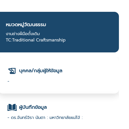
หมวดหมู่วัฒนธรรม
งานช่างฝีมือดั้งเดิม
TC:Traditional Craftsmanship
บุคคล/กลุ่มผู้ให้ข้อมูล
-
ผู้บันทึกข้อมูล
- ดร.จันทร์​จิรา​ นันตา : มหาวิทยาลัยแม่โจ้ :