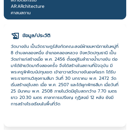
สถาปัตยกรรม
AR:ARchitecture
ศาสนสถาน
ข้อมูล/ประวัติ
วัดบางขัน เป็นวัดราษฎร์สังกัดคณะสงฆ์ฝ่ายมหานิกายในหมู่ที่
8 ตำบลคลองหนึ่ง อำเภอคลองหลวง จังหวัดปทุมธานี เป็น
วัดเก่าแก่สร้างเมื่อ พ.ศ. 2456 ตั้งอยู่ริมลำรางน้ำบางขัน ต่อ
มาได้ย้ายวัดมาถึงสองครั้ง จึงได้สร้างในสถานที่ปัจจุบัน มี
พระครูพิพัฒน์ปทุมเขต เจ้าอาวาสวัดบางขันองค์แรก ได้รับ
พระราชทานวิสุงคามสีมา วันที่ 30 มกราคม พ.ศ. 2472 วัด
เริ่มสร้างอุโบสถ เมื่อ พ.ศ. 2507 และได้ผูกพัทธสีมา เมื่อวันที่
25 มีนาคม พ.ศ. 2508 ภายในวัดมีอุโบสถ​กว้าง 7.70 เมตร
ยาว 20.30 เมตร ศาลาการเปรียญ​ กุฏิสงฆ์ 12 หลัง ยังมี
การสร้างโรงเรียนในพื้นที่วัด