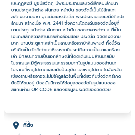
และกุฏิสงฆ์ ปูชนียวัตถุ มีพระประธานและเจดีย์ศิลปะล้านนา
บานประตูหน้าต่าง คันทวย หน้าบัน ของวัดนี้เป็นไม้สักแกะ
สลักงดงามมาก จุดเด่นของวัดคือ พระประธานและเจดีย์ศิลปะ
ล้านนา สร้างเมื่อ พ.ศ. 2441 ซึ่งความโดดเด่นของวัดนี้อยู่ที่
บานประตู หน้าต่าง คันทวย หน้าบัน ของอาคารต่าง ๆ ที่เป็น
ไม้แกะสลักสไตล์ล้านนาอย่างอ่อนช้อย ประณีต วิจิตรงดงาม
มาก บานประตูแกะสลักเป็นลายเครือเถาป่าหิมพานต์ ทั้งนี้วัด
ศรีเกิดเป็นวัดที่เก่าแก่เชียงรายมีประวัติความเป็นมาและเรื่อง
เล่า มีศิลปะความเป็นเอกลักษณ์ที่โดดเด่นแบบล้านนาสมัย
โบราณและมีตู้พระธรรมและธรรมมากในรูปแบบของล้านนา
โบราณที่หาดูได้ยากและสมัยปัจจุบัน และหาดูได้ยากในจังหวัด
เชียงรายหรืออาจจะไม่มีให้ดูแล้วในพื้นที่เดียวกันซึ่งวัดศรีเกิด
ยังมีให้ชมอยู่ ปัจจุบันมีการให้ข้อมูลของวัดในรูปแบบของ
สแกนผ่าน QR CODE แสดงข้อมูลประวัติของวัดด้วย
ที่ตั้ง